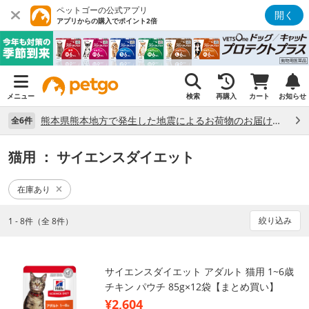
ペットゴーの公式アプリ
開く
アプリからの購入でポイント2倍
メニュー
検索
再購入
カート
お知らせ
熊本県熊本地方で発生した地震によるお荷物のお届け状況について （7/28）
全6件
猫用
： サイエンスダイエット
在庫あり
絞り込み
1 - 8件（全 8件）
サイエンスダイエット アダルト 猫用 1~6歳
チキン パウチ 85g×12袋【まとめ買い】
¥2,604