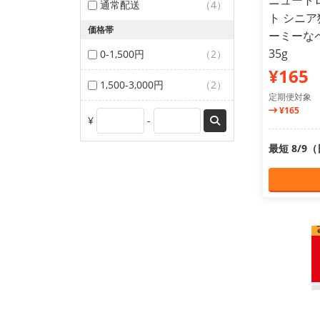
ニュート
通常配送
（4）
ト シニア
価格帯
ーミーな
35g
0-1,500円
（2）
¥165
1,500-3,000円
（2）
定期便対象
¥165
¥
-
最短 8/9