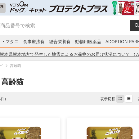
ミ・マダニ
食事療法食
総合栄養食
動物用医薬品
ADOPTION PARK
熊本県熊本地方で発生した地震によるお荷物のお届け状況について （7/
ピ
高齢猫
 高齢猫
表示切替
 4件）