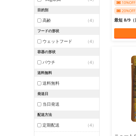
10%O
目的別
20%O
最短 8/9
高齢
（4）
フードの形状
ウェットフード
（4）
容器の形状
パウチ
（4）
送料無料
送料無料
発送日
当日発送
配送方法
定期配送
（4）