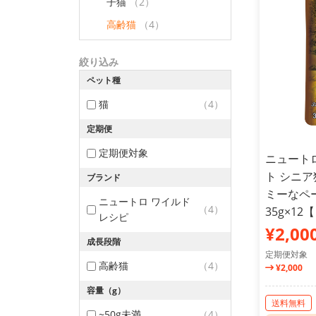
子猫
（2）
高齢猫
（4）
絞り込み
ペット種
猫
（4）
定期便
定期便対象
ニュート
ト シニア
ブランド
ミーなペ
ニュートロ ワイルド
（4）
35g×1
レシピ
¥2,00
成長段階
定期便対象
高齢猫
（4）
¥2,000
容量（g）
送料無料
~50g未満
（4）