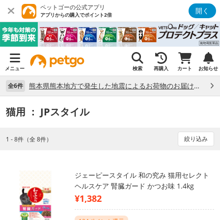
ペットゴーの公式アプリ
開く
アプリからの購入でポイント2倍
メニュー
検索
再購入
カート
お知らせ
熊本県熊本地方で発生した地震によるお荷物のお届け状況について （7/28）
全6件
猫用
： JPスタイル
絞り込み
1 - 8件（全 8件）
ジェーピースタイル 和の究み 猫用セレクト
ヘルスケア 腎臓ガード かつお味 1.4kg
¥1,382