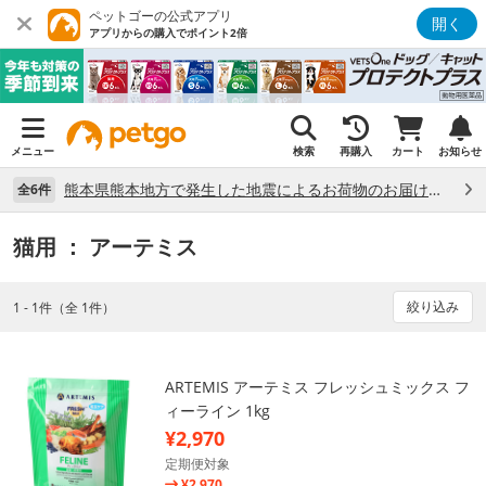
ペットゴーの公式アプリ
開く
アプリからの購入でポイント2倍
メニュー
検索
再購入
カート
お知らせ
熊本県熊本地方で発生した地震によるお荷物のお届け状況について （7/28）
全6件
猫用
： アーテミス
絞り込み
1 - 1件（全 1件）
ARTEMIS アーテミス フレッシュミックス フ
ィーライン 1kg
¥2,970
定期便対象
¥2,970