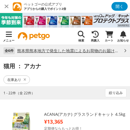
ペットゴーの公式アプリ
開く
アプリからの購入でポイント2倍
メニュー
検索
再購入
カート
お知らせ
熊本県熊本地方で発生した地震によるお荷物のお届け状況について （7/28）
全6件
猫用
： アカナ
在庫あり
絞り込み
1 - 22件（全 22件）
ACANA(アカナ) グラスランドキャット 4.5kg
¥13,365
定期便ならもっとお得！