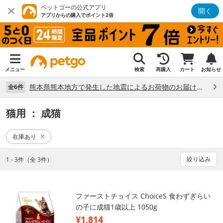
ペットゴーの公式アプリ
開く
アプリからの購入でポイント2倍
メニュー
検索
再購入
カート
お知らせ
熊本県熊本地方で発生した地震によるお荷物のお届け状況について （7/28）
全6件
猫用
： 成猫
在庫あり
絞り込み
1 - 3件（全 3件）
ファーストチョイス ChoiceS 食わずぎらい
の子に成猫1歳以上 1050g
¥1,814