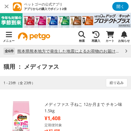
ペットゴーの公式アプリ
開く
アプリからの購入でポイント2倍
メニュー
検索
再購入
カート
お知らせ
熊本県熊本地方で発生した地震によるお荷物のお届け状況について （7/28）
全6件
猫用
： メディファス
絞り込み
1 - 23件（全 23件）
メディファス 子ねこ 12か月まで チキン味
1.5kg
¥1,408
定期便対象
¥1,408