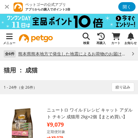
ペットゴーの公式アプリ
開く
アプリからの購入でポイント2倍
メニュー
検索
再購入
カート
お知らせ
熊本県熊本地方で発生した地震によるお荷物のお届け状況について （7/28）
全6件
猫用
： 成猫
絞り込み
1 - 24件（全 26件）
ニュートロ ワイルドレシピ キャット アダル
ト チキン 成猫用 2kg×2個【まとめ買い】
¥9,079
定期便対象
¥9,079