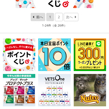
前へ
1
2
次へ
1-24件（全 26件）