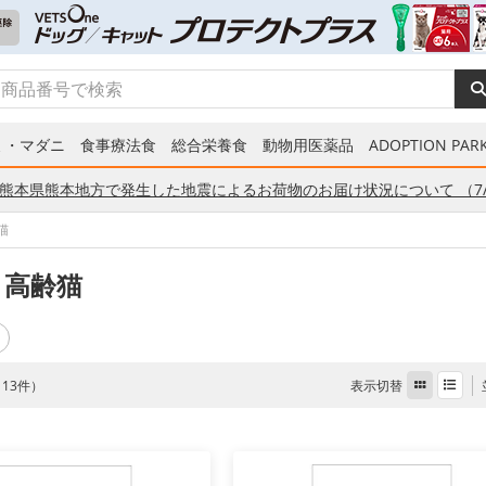
ミ・マダニ
食事療法食
総合栄養食
動物用医薬品
ADOPTION PARK
熊本県熊本地方で発生した地震によるお荷物のお届け状況について （7/
猫
 高齢猫
表示切替
全 13件）