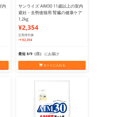
室内
サンライズ AIM30 11歳以上の室内
避妊・去勢後猫用 腎臓の健康ケア
1.2kg
¥2,354
定期便対象
¥2,354
最短 8/9（日）
にお届け
カートに入れる