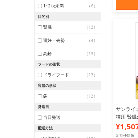
1~2kg未満
（6）
目的別
腎臓
（13）
避妊・去勢
（4）
高齢
（13）
フードの形状
ドライフード
（13）
容器の形状
袋
（13）
発送日
サンライズ
猫用 腎臓
当日発送
¥1,50
配送方法
定期便対象