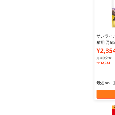
サンライズ
猫用 腎臓の
¥2,35
定期便対象
¥2,354
最短 8/9