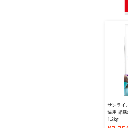
サンライズ
猫用 腎
1.2kg