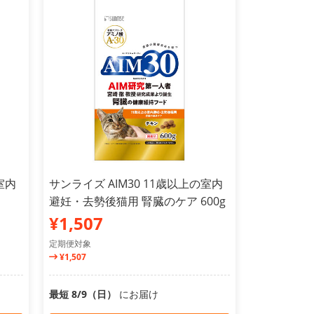
室内
サンライズ AIM30 11歳以上の室内
避妊・去勢後猫用 腎臓のケア 600g
¥1,507
定期便対象
¥1,507
最短 8/9（日）
にお届け