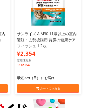
室内
サンライズ AIM30 11歳以上の室内
ュ
避妊・去勢後猫用 腎臓の健康ケア
フィッシュ 1.2kg
¥2,354
定期便対象
¥2,354
最短 8/9（日）
にお届け
カートに入れる