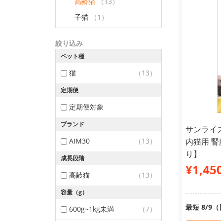
高齢猫
（13）
子猫
（1）
絞り込み
ペット種
猫
（13）
定期便
定期便対象
ブランド
サンライズ
AIM30
（13）
内猫用 腎
り】
成長段階
¥1,45
高齢猫
（13）
容量（g）
最短 8/9
600g~1kg未満
（7）