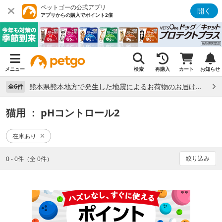
ペットゴーの公式アプリ
開く
アプリからの購入でポイント2倍
メニュー
検索
再購入
カート
お知らせ
熊本県熊本地方で発生した地震によるお荷物のお届け状況について （7/28）
全6件
猫用
： pHコントロール2
在庫あり
絞り込み
0 - 0件（全 0件）