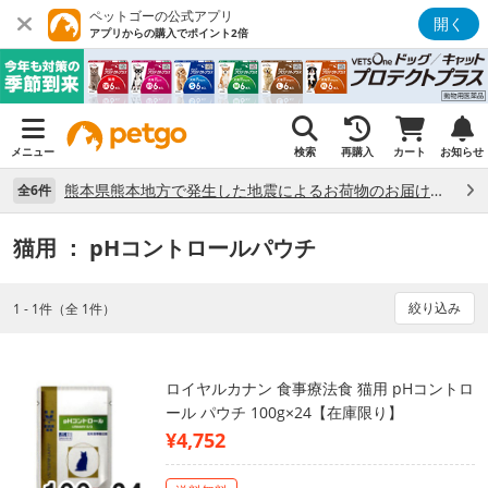
ペットゴーの公式アプリ
開く
アプリからの購入でポイント2倍
メニュー
検索
再購入
カート
お知らせ
熊本県熊本地方で発生した地震によるお荷物のお届け状況について （7/28）
全6件
猫用
： pHコントロールパウチ
絞り込み
1 - 1件（全 1件）
ロイヤルカナン 食事療法食 猫用 pHコントロ
ール パウチ 100g×24【在庫限り】
¥4,752