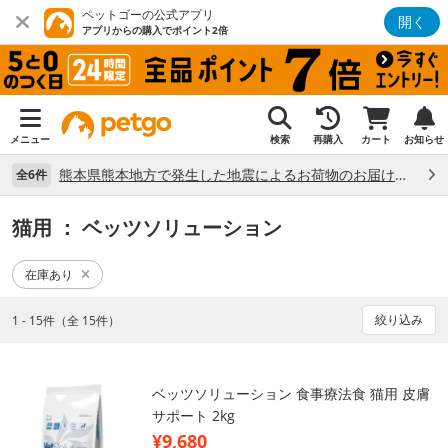
ペットゴーの公式アプリ
開く
アプリからの購入でポイント2倍
メニュー
検索
再購入
カート
お知らせ
熊本県熊本地方で発生した地震によるお荷物のお届け状況について （7/28）
全6件
猫用
： ベッツソリューション
在庫あり
絞り込み
1 - 15件（全 15件）
ベッツソリューション 食事療法食 猫用 皮膚
サポート 2kg
¥9,680