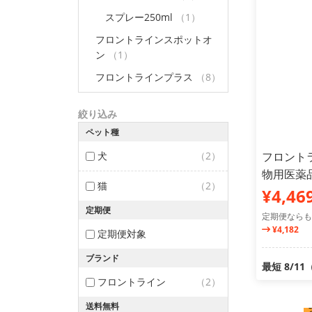
スプレー250ml
（1）
フロントラインスポットオ
ン
（1）
フロントラインプラス
（8）
絞り込み
ペット種
犬
（2）
フロントラ
物用医薬
猫
（2）
¥4,46
定期便
定期便ならも
¥4,182
定期便対象
ブランド
最短 8/1
フロントライン
（2）
送料無料