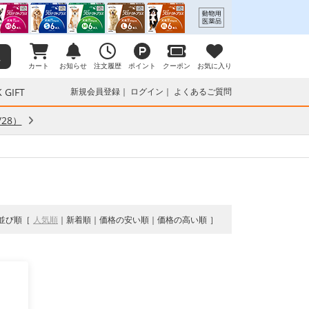
カート
お知らせ
注文履歴
ポイント
クーポン
お気に入り
 GIFT
新規会員登録
ログイン
よくあるご質問
28）
並び順
人気順
新着順
価格の安い順
価格の高い順