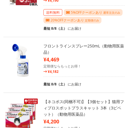
¥4,190
送料無料
5%OFFクーポンあり
通常注文のみ
20%OFFクーポンあり
定期便のみ
最短 8/8（土）
にお届け
フロントラインスプレー250mL（動物用医薬
品）
¥4,469
定期便ならもっとお得！
¥4,182
最短 8/8（土）
にお届け
【ネコポス(同梱不可)】【3個セット】猫用フ
ィプロスポットプラスキャット 3本（3ピペ
ット）（動物用医薬品）
¥4,200