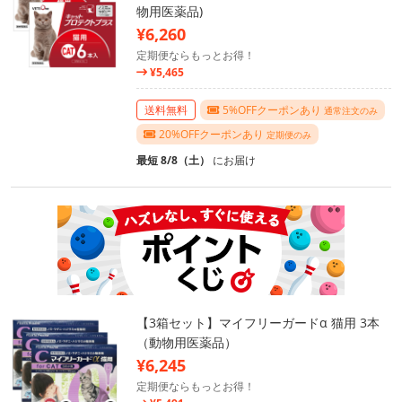
物用医薬品)
¥6,260
定期便ならもっとお得！
¥5,465
送料無料
5%OFFクーポンあり
通常注文のみ
20%OFFクーポンあり
定期便のみ
最短 8/8（土）
にお届け
【3箱セット】マイフリーガードα 猫用 3本
（動物用医薬品）
¥6,245
定期便ならもっとお得！