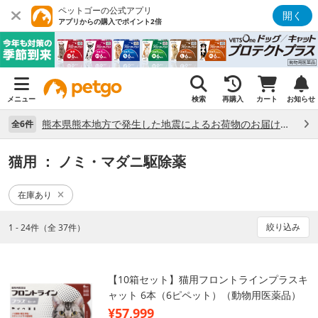
ペットゴーの公式アプリ
開く
アプリからの購入でポイント2倍
メニュー
検索
再購入
カート
お知らせ
熊本県熊本地方で発生した地震によるお荷物のお届け状況について （7/28）
全6件
猫用
： ノミ・マダニ駆除薬
在庫あり
絞り込み
1 - 24件（全 37件）
【10箱セット】猫用フロントラインプラスキ
ャット 6本（6ピペット）（動物用医薬品）
¥57,999