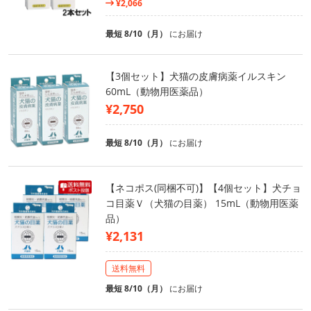
¥2,066
最短 8/10（月）
にお届け
【3個セット】犬猫の皮膚病薬イルスキン
60mL（動物用医薬品）
¥2,750
最短 8/10（月）
にお届け
【ネコポス(同梱不可)】【4個セット】犬チョ
コ目薬Ｖ（犬猫の目薬） 15mL（動物用医薬
品）
¥2,131
送料無料
最短 8/10（月）
にお届け