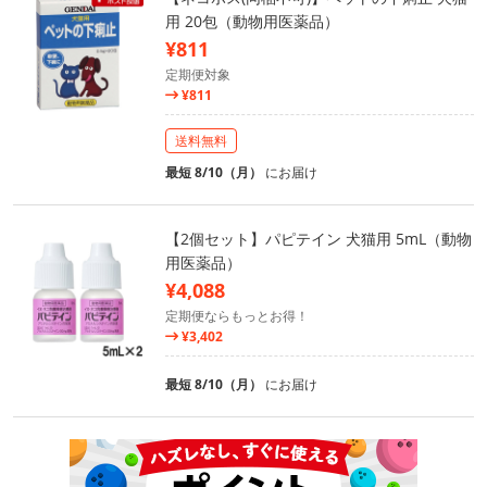
用 20包（動物用医薬品）
¥811
定期便対象
¥811
送料無料
最短 8/10（月）
にお届け
【2個セット】パピテイン 犬猫用 5mL（動物
用医薬品）
¥4,088
定期便ならもっとお得！
¥3,402
最短 8/10（月）
にお届け