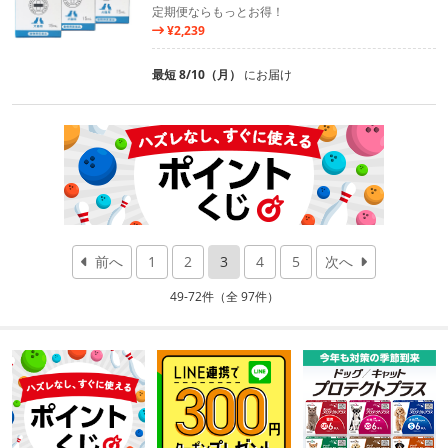
定期便ならもっとお得！
¥2,239
最短 8/10（月）
にお届け
前へ
1
2
3
4
5
次へ
49-72件（全 97件）