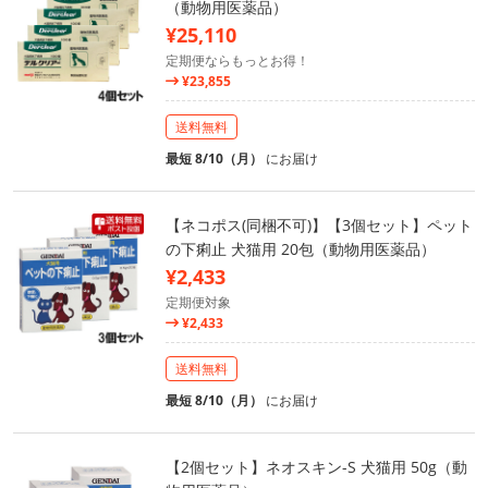
（動物用医薬品）
¥25,110
定期便ならもっとお得！
¥23,855
送料無料
最短 8/10（月）
にお届け
【ネコポス(同梱不可)】【3個セット】ペット
の下痢止 犬猫用 20包（動物用医薬品）
¥2,433
定期便対象
¥2,433
送料無料
最短 8/10（月）
にお届け
【2個セット】ネオスキン-S 犬猫用 50g（動