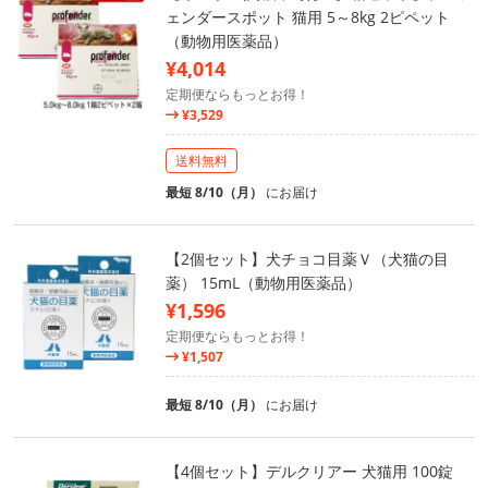
ェンダースポット 猫用 5～8kg 2ピペット
（動物用医薬品）
¥4,014
定期便ならもっとお得！
¥3,529
送料無料
最短 8/10（月）
にお届け
【2個セット】犬チョコ目薬Ｖ（犬猫の目
薬） 15mL（動物用医薬品）
¥1,596
定期便ならもっとお得！
¥1,507
最短 8/10（月）
にお届け
【4個セット】デルクリアー 犬猫用 100錠