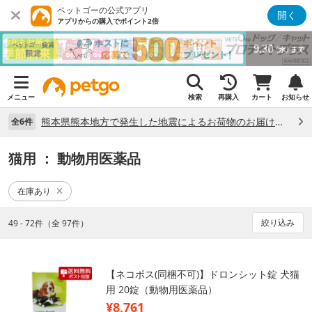
ペットゴーの公式アプリ
開く
アプリからの購入でポイント2倍
メニュー
検索
再購入
カート
お知らせ
熊本県熊本地方で発生した地震によるお荷物のお届け状況について （7/28）
全6件
猫用
： 動物用医薬品
在庫あり
絞り込み
49 - 72件（全 97件）
【ネコポス(同梱不可)】ドロンシット錠 犬猫
用 20錠（動物用医薬品）
¥8,761