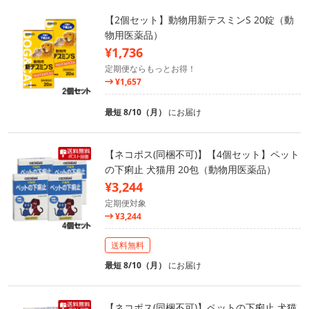
【2個セット】動物用新テスミンS 20錠（動
物用医薬品）
¥1,736
定期便ならもっとお得！
¥1,657
最短 8/10（月）
にお届け
【ネコポス(同梱不可)】【4個セット】ペット
の下痢止 犬猫用 20包（動物用医薬品）
¥3,244
定期便対象
¥3,244
送料無料
最短 8/10（月）
にお届け
【ネコポス(同梱不可)】ペットの下痢止 犬猫