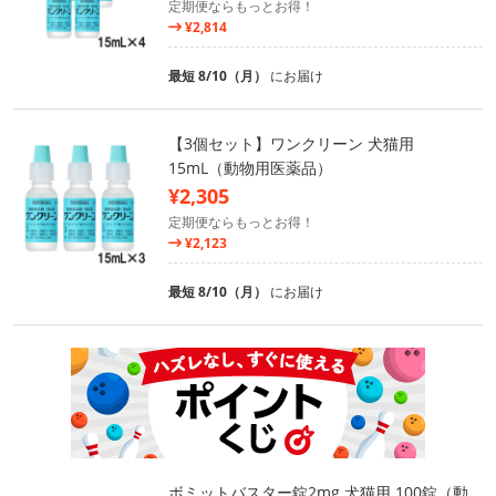
定期便ならもっとお得！
¥2,814
最短 8/10（月）
にお届け
【3個セット】ワンクリーン 犬猫用
15mL（動物用医薬品）
¥2,305
定期便ならもっとお得！
¥2,123
最短 8/10（月）
にお届け
ボミットバスター錠2mg 犬猫用 100錠（動