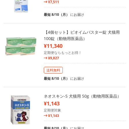
¥7,511
最短 8/10（月）
にお届け
【4個セット】ビオイムバスター錠 犬猫用
100錠（動物用医薬品）
¥11,340
定期便ならもっとお得！
¥9,827
送料無料
最短 8/10（月）
にお届け
ネオスキン-S 犬猫用 50g（動物用医薬品）
¥1,143
定期便対象
¥1,143
最短 8/10（月）
にお届け