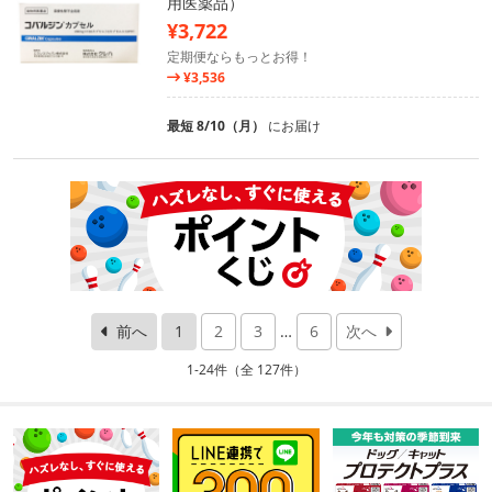
用医薬品）
¥3,722
定期便ならもっとお得！
¥3,536
最短 8/10（月）
にお届け
前へ
1
2
3
…
6
次へ
1-24件（全 127件）