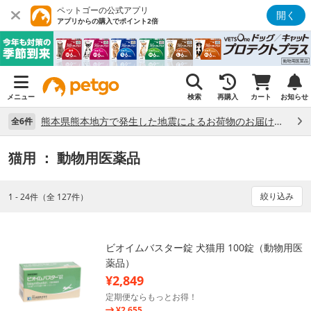
ペットゴーの公式アプリ
開く
アプリからの購入でポイント2倍
メニュー
検索
再購入
カート
お知らせ
熊本県熊本地方で発生した地震によるお荷物のお届け状況について （7/28）
全6件
猫用
： 動物用医薬品
絞り込み
1 - 24件（全 127件）
ビオイムバスター錠 犬猫用 100錠（動物用医
薬品）
¥2,849
定期便ならもっとお得！
¥2,655