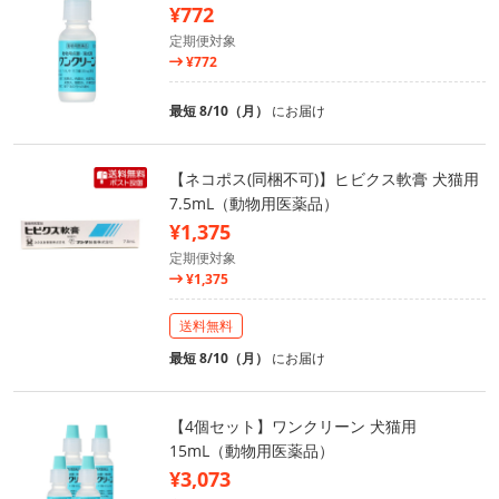
¥772
定期便対象
¥772
最短 8/10（月）
にお届け
【ネコポス(同梱不可)】ヒビクス軟膏 犬猫用
7.5mL（動物用医薬品）
¥1,375
定期便対象
¥1,375
送料無料
最短 8/10（月）
にお届け
【4個セット】ワンクリーン 犬猫用
15mL（動物用医薬品）
¥3,073