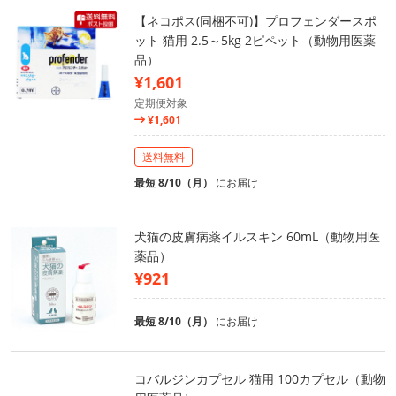
【ネコポス(同梱不可)】プロフェンダースポ
ット 猫用 2.5～5kg 2ピペット（動物用医薬
品）
¥1,601
定期便対象
¥1,601
送料無料
最短 8/10（月）
にお届け
犬猫の皮膚病薬イルスキン 60mL（動物用医
薬品）
¥921
最短 8/10（月）
にお届け
コバルジンカプセル 猫用 100カプセル（動物