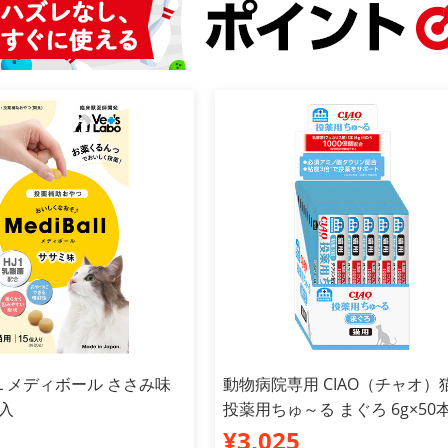
ALL メディボール ささみ味
動物病院専用 CIAO（チャオ）
個入
投薬用ちゅ～る まぐろ 6g×50
¥3,025