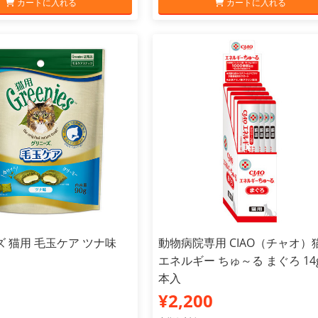
カートに入れる
カートに入れる
 猫用 毛玉ケア ツナ味
動物病院専用 CIAO（チャオ）
エネルギー ちゅ～る まぐろ 14g
本入
¥2,200