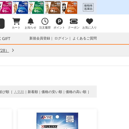
カート
お知らせ
注文履歴
ポイント
クーポン
お気に入り
 GIFT
新規会員登録
ログイン
よくあるご質問
28）
並び順
人気順
新着順
価格の安い順
価格の高い順