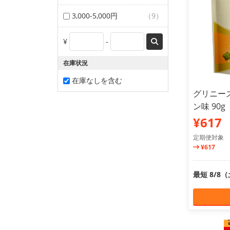
3,000-5,000円
（9）
¥
-
在庫状況
在庫なしを含む
グリニーズ
ン味 90g
¥617
定期便対象
¥617
最短 8/8