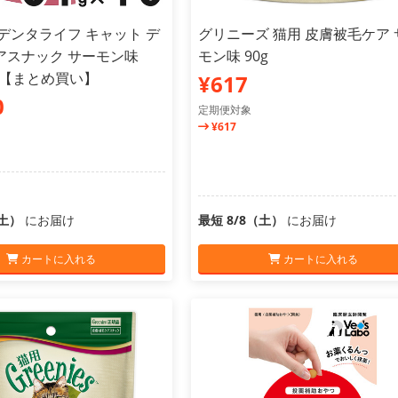
デンタライフ キャット デ
グリニーズ 猫用 皮膚被毛ケア 
アスナック サーモン味
モン味 90g
0個【まとめ買い】
¥617
0
定期便対象
¥617
（土）
にお届け
最短 8/8（土）
にお届け
カートに入れる
カートに入れる