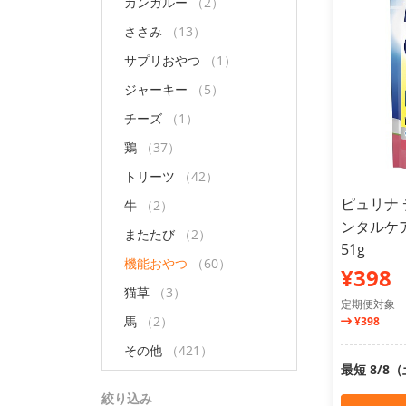
カンガルー
（2）
ささみ
（13）
サプリおやつ
（1）
ジャーキー
（5）
チーズ
（1）
鶏
（37）
トリーツ
（42）
ピュリナ 
牛
（2）
ンタルケ
またたび
（2）
51g
機能おやつ
（60）
¥398
猫草
（3）
定期便対象
馬
（2）
¥398
その他
（421）
最短 8/8
絞り込み