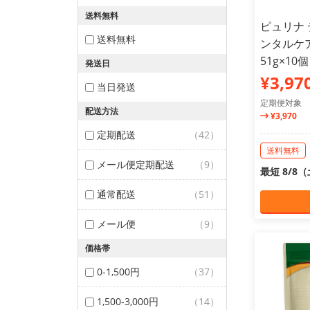
送料無料
ピュリナ 
送料無料
ンタルケ
51g×1
発送日
¥3,97
当日発送
定期便対象
配送方法
¥3,970
定期配送
（42）
送料無料
メール便定期配送
（9）
最短 8/8
通常配送
（51）
メール便
（9）
価格帯
0-1,500円
（37）
1,500-3,000円
（14）