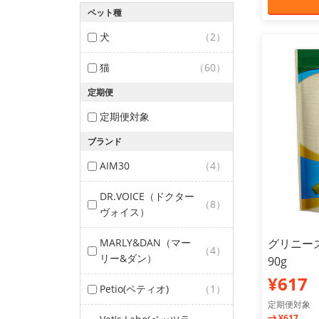
ペット種
犬
（2）
猫
（60）
定期便
定期便対象
ブランド
AIM30
（4）
DR.VOICE（ドクター
（8）
ヴォイス）
MARLY&DAN（マー
グリニーズ
（4）
リー&ダン）
90g
¥617
Petio(ペティオ)
（1）
定期便対象
¥617