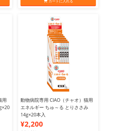
カートに入れる
猫用
動物病院専用 CIAO（チャオ）猫用
×20
エネルギー ちゅ～る とりささみ
14g×20本入
¥2,200