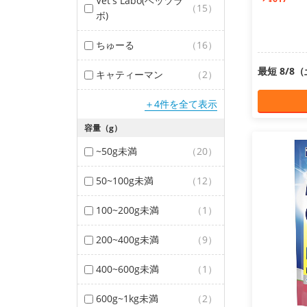
Vet's Labo(ベッツラ
（15）
ボ)
ちゅーる
（16）
最短 8/8
キャティーマン
（2）
＋4件を全て表示
容量（g）
~50g未満
（20）
50~100g未満
（12）
100~200g未満
（1）
200~400g未満
（9）
400~600g未満
（1）
600g~1kg未満
（2）