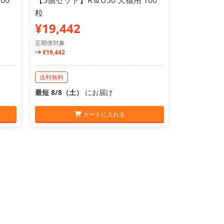
00
【3個セット】R＆U30 犬猫用 100
粒
¥19,442
定期便対象
¥19,442
送料無料
最短 8/8（土）
にお届け
カートに入れる