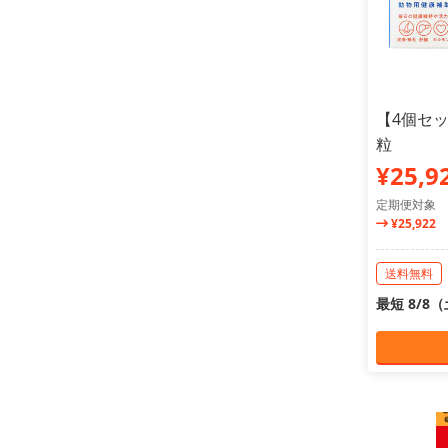
【4個セッ
粒
¥25,9
定期便対象
¥25,922
送料無料
最短 8/8