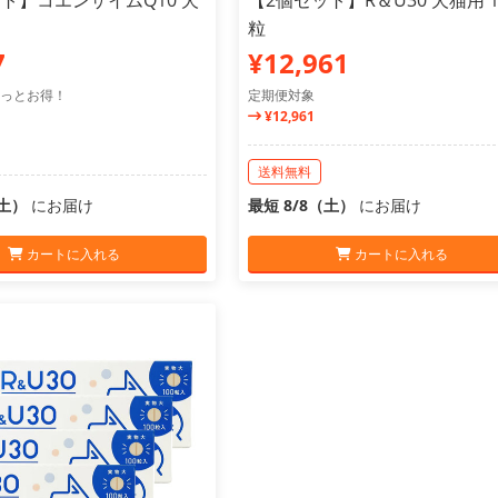
ト】コエンザイムQ10 犬
【2個セット】R＆U30 犬猫用 1
粒
7
¥12,961
っとお得！
定期便対象
¥12,961
送料無料
（土）
にお届け
最短 8/8（土）
にお届け
カートに入れる
カートに入れる