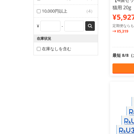
【4個セッ
猫用 20g
10,000円以上
（4）
¥5,92
¥
-
定期便ならも
¥5,319
在庫状況
在庫なしを含む
最短 8/8