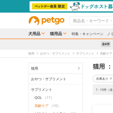
犬用品
猫用品
特集・キャンペーン
ノ
全6件
猫用
おやつ・サプリメント
サプリメント
高齢ケア
猫用
：
猫用
おやつ・サプリメント
在庫あり
サプリメント
1 - 10件（
QOL
（17）
高齢ケア
（10）