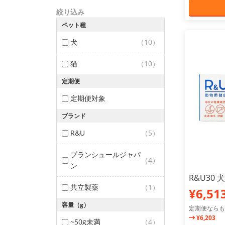
絞り込み
ペット種
犬
（10）
猫
（10）
定期便
定期便対象
ブランド
R&U
（5）
プランシュールジャパ
（4）
ン
R&U30 
共立製薬
（1）
¥6,51
容量（g）
定期便ならも
¥6,203
~50g未満
（4）