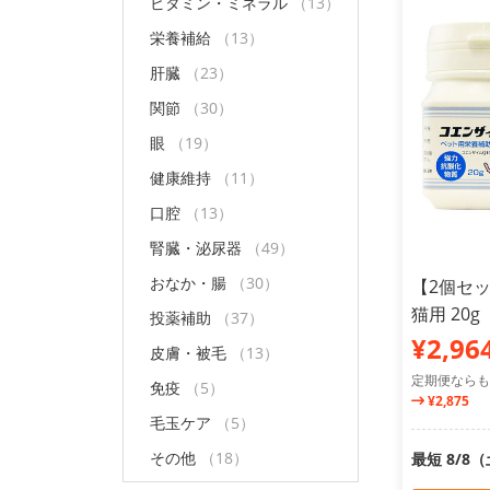
ビタミン・ミネラル
（13）
栄養補給
（13）
肝臓
（23）
関節
（30）
眼
（19）
健康維持
（11）
口腔
（13）
腎臓・泌尿器
（49）
おなか・腸
（30）
【2個セッ
猫用 20g
投薬補助
（37）
¥2,96
皮膚・被毛
（13）
定期便ならも
免疫
（5）
¥2,875
毛玉ケア
（5）
その他
（18）
最短 8/8