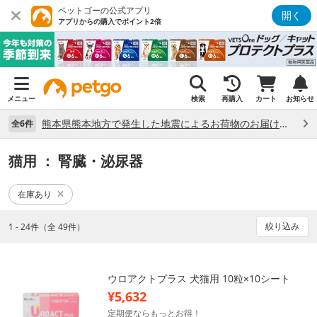
ペットゴーの公式アプリ
開く
アプリからの購入でポイント2倍
メニュー
検索
再購入
カート
お知らせ
熊本県熊本地方で発生した地震によるお荷物のお届け状況について （7/28）
全6件
猫用
： 腎臓・泌尿器
在庫あり
絞り込み
1 - 24件（全 49件）
ウロアクトプラス 犬猫用 10粒×10シート
¥5,632
定期便ならもっとお得！