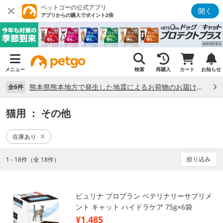
ペットゴーの公式アプリ
開く
アプリからの購入でポイント2倍
メニュー
検索
再購入
カート
お知らせ
熊本県熊本地方で発生した地震によるお荷物のお届け状況について （7/28）
全6件
猫用
： その他
在庫あり
絞り込み
1 - 18件（全 18件）
ピュリナ プロプラン ベテリナリーサプリメ
ント キャット ハイドラケア 75g×6袋
¥1,485