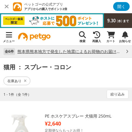
ペットゴーの公式アプリ
開く
アプリからの購入でポイント2倍
メニュー
検索
再購入
カート
お知らせ
熊本県熊本地方で発生した地震によるお荷物のお届け状況について （7/28）
全6件
猫用
： スプレー・コロン
在庫あり
絞り込み
1 - 1件（全 1件）
PE ホスケアスプレー 犬猫用 250mL
¥2,640
定期便ならもっとお得！