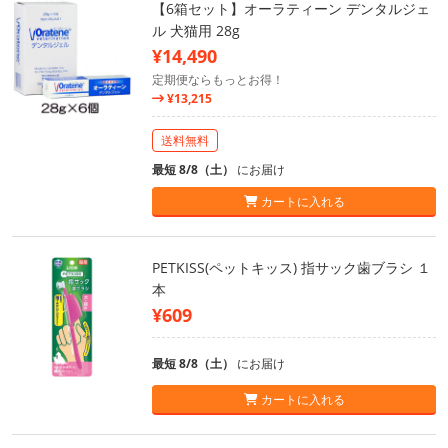
【6箱セット】オーラティーン デンタルジェ
ル 犬猫用 28g
¥14,490
定期便ならもっとお得！
¥13,215
送料無料
最短 8/8（土）
にお届け
カートに入れる
PETKISS(ペットキッス) 指サック歯ブラシ １
本
¥609
最短 8/8（土）
にお届け
カートに入れる