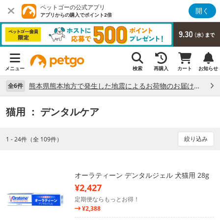
ペットゴーの公式アプリ
開く
アプリからの購入でポイント2倍
メニュー
検索
再購入
カート
お知らせ
熊本県熊本地方で発生した地震によるお荷物のお届け状況について （7/28）
全6件
猫用
： デンタルケア
絞り込み
1 - 24件（全 109件）
オーラティーン デンタルジェル 犬猫用 28g
¥2,427
定期便ならもっとお得！
¥2,388