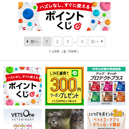
前へ
1
2
3
…
5
次へ
1-24件（全 109件）