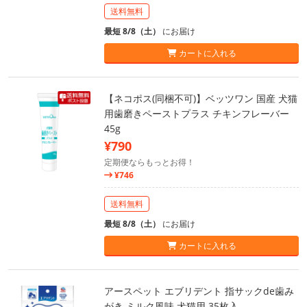
送料無料
最短 8/8（土）
にお届け
カートに入れる
【ネコポス(同梱不可)】ベッツワン 国産 犬猫
用歯磨きペーストプラス チキンフレーバー
45g
¥790
定期便ならもっとお得！
¥746
送料無料
最短 8/8（土）
にお届け
カートに入れる
アースペット エブリデント 指サックde歯み
がき ミルク風味 犬猫用 35枚入