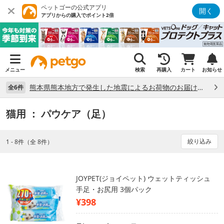
ペットゴーの公式アプリ
開く
アプリからの購入でポイント2倍
メニュー
検索
再購入
カート
お知らせ
熊本県熊本地方で発生した地震によるお荷物のお届け状況について （7/28）
全6件
猫用
： パウケア（足）
絞り込み
1 - 8件（全 8件）
JOYPET(ジョイペット) ウェットティッシュ
手足・お尻用 3個パック
¥398