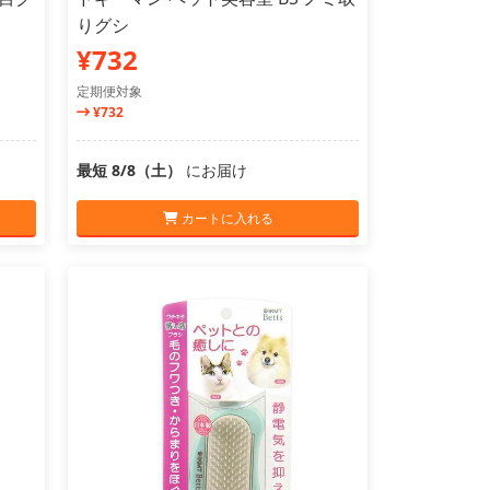
りグシ
¥732
定期便対象
¥732
最短 8/8（土）
にお届け
カートに入れる