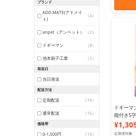
ブランド
ADD.MATE(アドメイ
（4）
ト)
anpet（アンペット）
（2）
ドギーマン
（8）
池本刷子工業
（2）
発送日
当日発送
配送方法
定期配送
（16）
ドギーマン
通常配送
（16）
能付きS
¥1,30
価格帯
定期便対象
0-1,500円
（10）