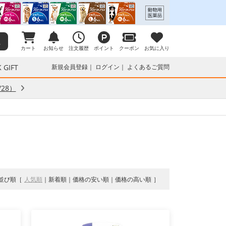
カート
お知らせ
注文履歴
ポイント
クーポン
お気に入り
 GIFT
新規会員登録
ログイン
よくあるご質問
28）
並び順
人気順
新着順
価格の安い順
価格の高い順