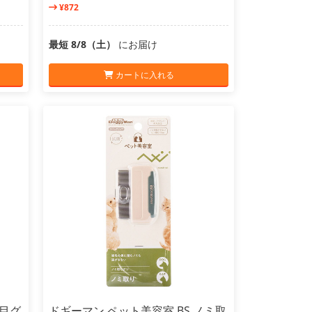
¥872
最短 8/8（土）
にお届け
カートに入れる
両目グ
ドギーマン ペット美容室 BS ノミ取