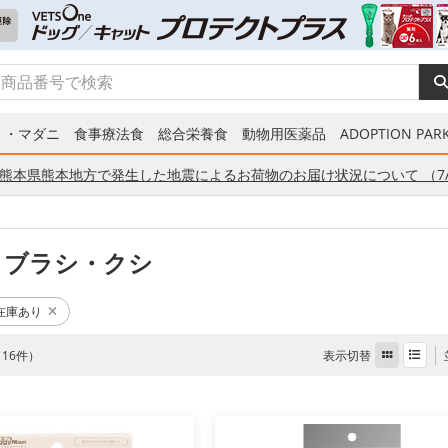
ミ・マダニ
食事療法食
総合栄養食
動物用医薬品
ADOPTION PARK
熊本県熊本地方で発生した地震によるお荷物のお届け状況について （7/
 ブラシ・クシ
在庫あり
表示切替
全 16件）