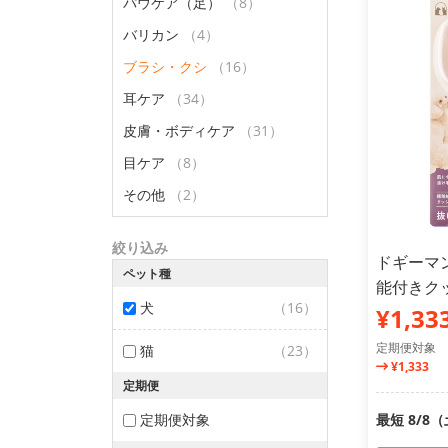
パウケア（足）
（8）
バリカン
（4）
ブラシ・クシ
（16）
耳ケア
（34）
皮膚・ボディケア
（31）
目ケア
（8）
その他
（2）
絞り込み
ドギーマン
ペット種
能付きク
犬
（16）
¥1,33
定期便対象
猫
（23）
¥1,333
定期便
定期便対象
最短 8/8