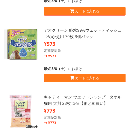
最短 8/8（土）
にお届け
カートに入れる
デオクリーン 純水99%ウェットティッシュ
つめかえ用 70枚 3個パック
¥573
定期便対象
¥573
最短 8/8（土）
にお届け
カートに入れる
キャティーマン ウエットシャンプータオル
猫用 大判 28枚×3個【まとめ買い】
¥773
定期便対象
¥773