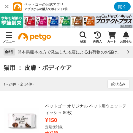
ペットゴーの公式アプリ
開く
アプリからの購入でポイント2倍
メニュー
検索
再購入
カート
お知らせ
熊本県熊本地方で発生した地震によるお荷物のお届け状況について （7/28）
全6件
猫用
： 皮膚・ボディケア
絞り込み
1 - 24件（全 34件）
ペットゴー オリジナル ペット用ウェットテ
ィッシュ 80枚
¥150
定期便対象
¥150