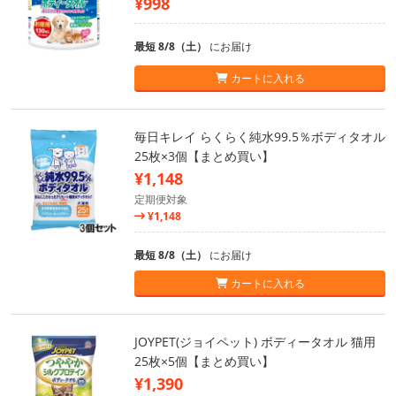
¥998
最短 8/8（土）
にお届け
カートに入れる
毎日キレイ らくらく純水99.5％ボディタオル
25枚×3個【まとめ買い】
¥1,148
定期便対象
¥1,148
最短 8/8（土）
にお届け
カートに入れる
JOYPET(ジョイペット) ボディータオル 猫用
25枚×5個【まとめ買い】
¥1,390