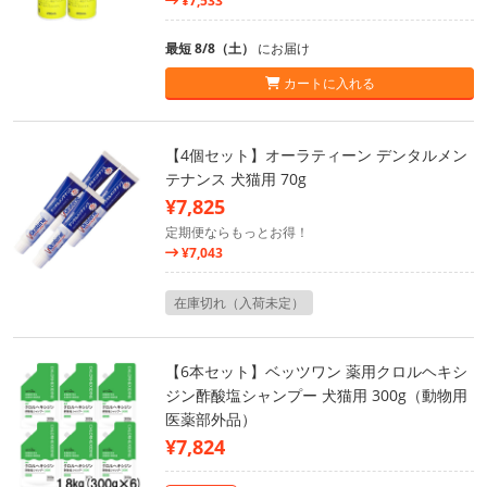
¥7,533
最短 8/8（土）
にお届け
カートに入れる
【4個セット】オーラティーン デンタルメン
テナンス 犬猫用 70g
¥7,825
定期便ならもっとお得！
¥7,043
在庫切れ（入荷未定）
【6本セット】ベッツワン 薬用クロルヘキシ
ジン酢酸塩シャンプー 犬猫用 300g（動物用
医薬部外品）
¥7,824