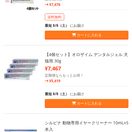
¥7,476
送料無料
最短 8/8（土）
にお届け
カートに入れる
【4個セット】オロザイム デンタルジェル 犬
猫用 30g
¥7,467
定期便ならもっとお得！
¥5,419
最短 8/8（土）
にお届け
カートに入れる
シルピナ 動物専用イヤークリーナー 10mL×5
本入