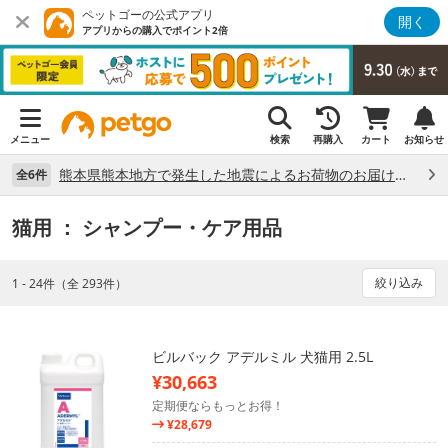
ペットゴーの公式アプリ
開く
アプリからの購入でポイント2倍
メニュー
検索
再購入
カート
お知らせ
熊本県熊本地方で発生した地震によるお荷物のお届け状況について （7/28）
全6件
猫用
： シャンプー・ケア用品
絞り込み
1 - 24件（全 293件）
ビルバック アデルミル 犬猫用 2.5L
¥30,663
定期便ならもっとお得！
¥28,679