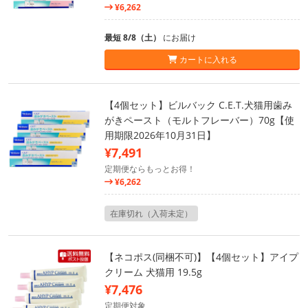
¥6,262
最短 8/8（土）
にお届け
カートに入れる
【4個セット】ビルバック C.E.T.犬猫用歯み
がきペースト（モルトフレーバー）70g【使
用期限2026年10月31日】
¥7,491
定期便ならもっとお得！
¥6,262
在庫切れ（入荷未定）
【ネコポス(同梱不可)】【4個セット】アイプ
クリーム 犬猫用 19.5g
¥7,476
定期便対象