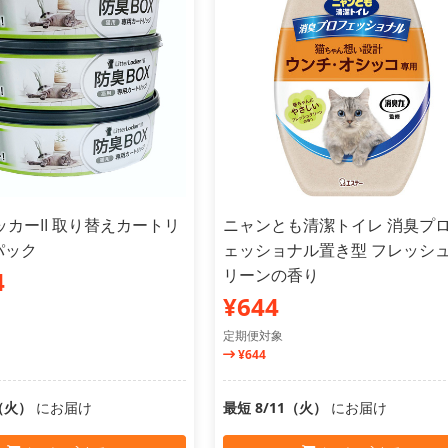
カーII 取り替えカートリ
ニャンとも清潔トイレ 消臭プ
パック
ェッショナル置き型 フレッシ
リーンの香り
4
¥644
定期便対象
¥644
1（火）
にお届け
最短 8/11（火）
にお届け