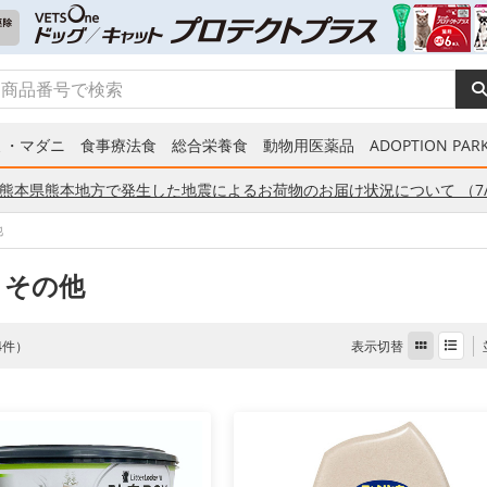
ミ・マダニ
食事療法食
総合栄養食
動物用医薬品
ADOPTION PARK
熊本県熊本地方で発生した地震によるお荷物のお届け状況について （7/
他
 その他
表示切替
 4件）