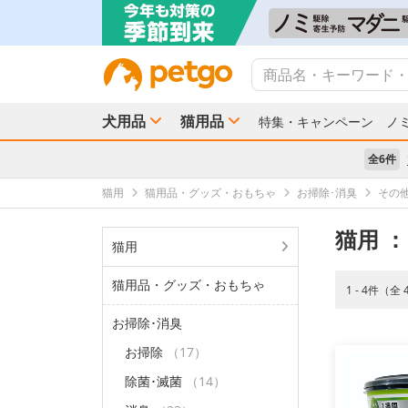
犬用品
猫用品
特集・キャンペーン
ノ
全6件
猫用
猫用品・グッズ・おもちゃ
お掃除･消臭
その
猫用
：
猫用
猫用品・グッズ・おもちゃ
1 - 4件（全
お掃除･消臭
お掃除
（17）
除菌･滅菌
（14）