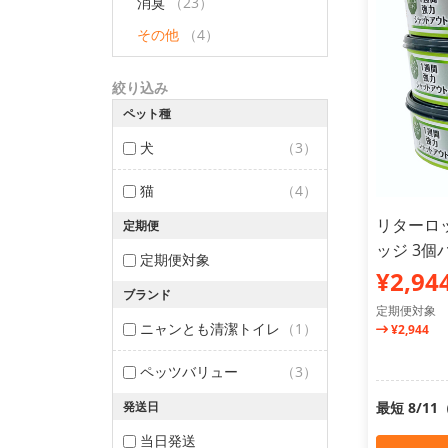
消臭
（23）
その他
（4）
絞り込み
ペット種
犬
（3）
猫
（4）
リターロッ
定期便
ッジ 3個
定期便対象
¥2,94
ブランド
定期便対象
ニャンとも清潔トイレ
（1）
¥2,944
ペッツバリュー
（3）
発送日
最短 8/1
当日発送