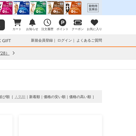
カート
お知らせ
注文履歴
ポイント
クーポン
お気に入り
 GIFT
新規会員登録
ログイン
よくあるご質問
28）
並び順
人気順
新着順
価格の安い順
価格の高い順