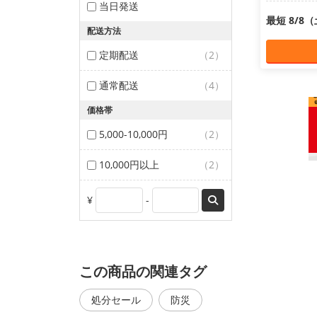
当日発送
最短 8/8
配送方法
定期配送
（2）
通常配送
（4）
価格帯
5,000-10,000円
（2）
10,000円以上
（2）
¥
-
この商品の関連タグ
処分セール
防災