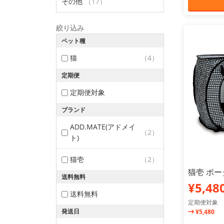
その他
（17）
絞り込み
ペット種
猫
（4）
定期便
定期便対象
ブランド
ADD.MATE(アドメイ
（2）
ト)
猫壱
（2）
猫壱 ポー
送料無料
¥5,48
送料無料
定期便対象
発送日
¥5,480