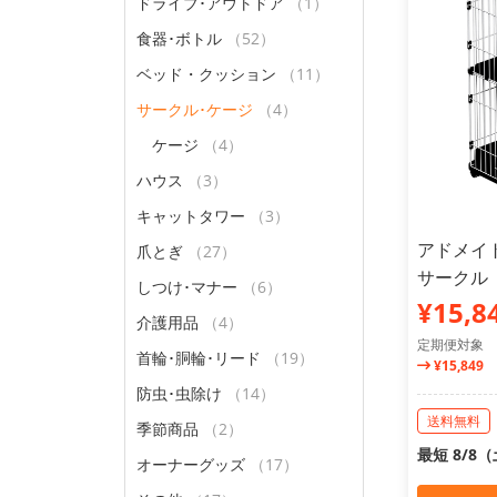
ドライブ･アウトドア
（1）
食器･ボトル
（52）
ベッド・クッション
（11）
サークル･ケージ
（4）
ケージ
（4）
ハウス
（3）
キャットタワー
（3）
アドメイ
爪とぎ
（27）
サークル
しつけ･マナー
（6）
¥15,8
介護用品
（4）
定期便対象
首輪･胴輪･リード
（19）
¥15,849
防虫･虫除け
（14）
送料無料
季節商品
（2）
最短 8/8
オーナーグッズ
（17）