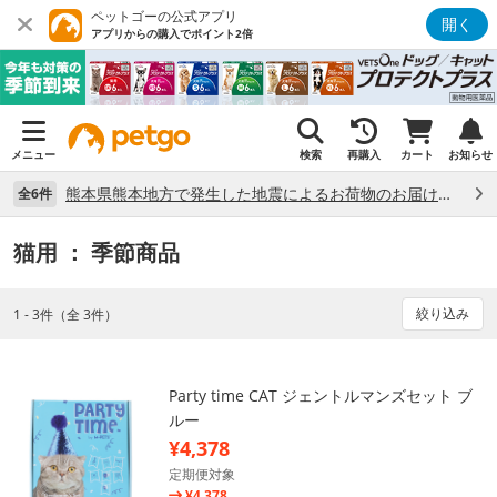
ペットゴーの公式アプリ
開く
アプリからの購入でポイント2倍
メニュー
検索
再購入
カート
お知らせ
熊本県熊本地方で発生した地震によるお荷物のお届け状況について （7/28）
全6件
猫用
： 季節商品
絞り込み
1 - 3件（全 3件）
Party time CAT ジェントルマンズセット ブ
ルー
¥4,378
定期便対象
¥4,378