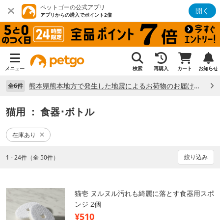
ペットゴーの公式アプリ
開く
アプリからの購入でポイント2倍
メニュー
検索
再購入
カート
お知らせ
熊本県熊本地方で発生した地震によるお荷物のお届け状況について （7/28）
全6件
猫用
： 食器･ボトル
在庫あり
絞り込み
1 - 24件（全 50件）
猫壱 ヌルヌル汚れも綺麗に落とす食器用スポ
ンジ 2個
¥510