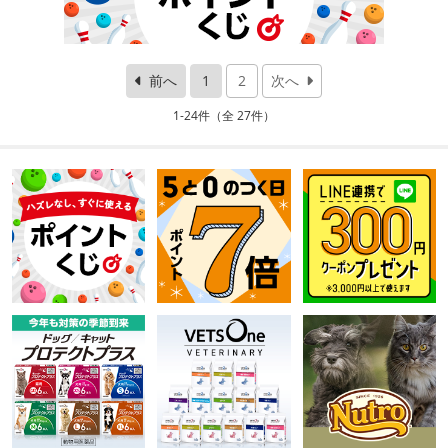
前へ
1
2
次へ
1-24件（全 27件）