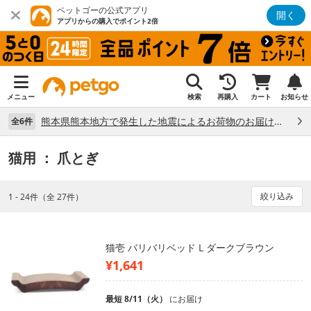
ペットゴーの公式アプリ
開く
アプリからの購入でポイント2倍
メニュー
検索
再購入
カート
お知らせ
熊本県熊本地方で発生した地震によるお荷物のお届け状況について （7/28）
全6件
猫用
： 爪とぎ
絞り込み
1 - 24件（全 27件）
猫壱 バリバリベッド L ダークブラウン
¥1,641
最短 8/11（火）
にお届け