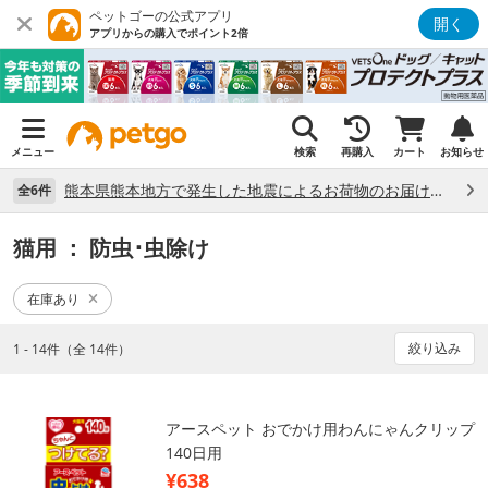
ペットゴーの公式アプリ
開く
アプリからの購入でポイント2倍
メニュー
検索
再購入
カート
お知らせ
熊本県熊本地方で発生した地震によるお荷物のお届け状況について （7/28）
全6件
猫用
： 防虫･虫除け
在庫あり
絞り込み
1 - 14件（全 14件）
アースペット おでかけ用わんにゃんクリップ
140日用
¥638