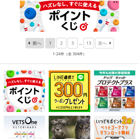
前へ
1
2
3
…
13
次へ
1-24件（全 304件）