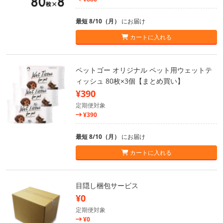
最短 8/10（月）
にお届け
カートに入れる
ペットゴー オリジナル ペット用ウェットテ
ィッシュ 80枚×3個【まとめ買い】
¥390
定期便対象
¥390
最短 8/10（月）
にお届け
カートに入れる
目隠し梱包サービス
¥0
定期便対象
¥0