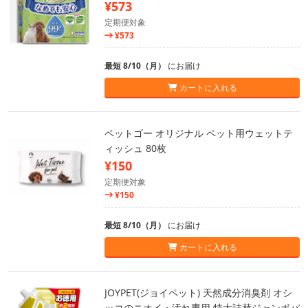
¥573
定期便対象
¥573
最短 8/10（月）
にお届け
カートに入れる
ペットゴー オリジナル ペット用ウェットテ
ィッシュ 80枚
¥150
定期便対象
¥150
最短 8/10（月）
にお届け
カートに入れる
JOYPET(ジョイペット) 天然成分消臭剤 オシ
ッコのニオイ・汚れ専用 特大詰替ジャンボパ