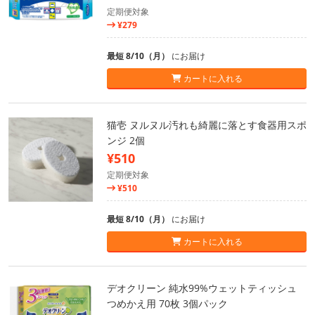
定期便対象
¥279
最短 8/10（月）
にお届け
カートに入れる
猫壱 ヌルヌル汚れも綺麗に落とす食器用スポ
ンジ 2個
¥510
定期便対象
¥510
最短 8/10（月）
にお届け
カートに入れる
デオクリーン 純水99%ウェットティッシュ
つめかえ用 70枚 3個パック