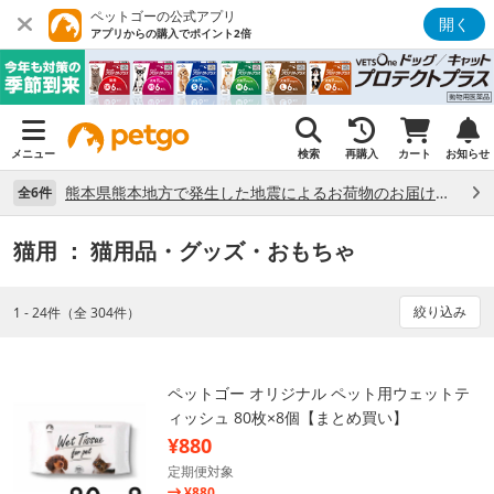
ペットゴーの公式アプリ
開く
アプリからの購入でポイント2倍
メニュー
検索
再購入
カート
お知らせ
熊本県熊本地方で発生した地震によるお荷物のお届け状況について （7/28）
全6件
猫用
： 猫用品・グッズ・おもちゃ
絞り込み
1 - 24件（全 304件）
ペットゴー オリジナル ペット用ウェットテ
ィッシュ 80枚×8個【まとめ買い】
¥880
定期便対象
¥880