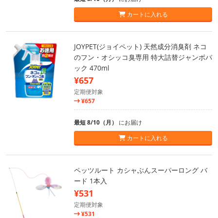
カートに入れる
JOYPET(ジョイペット) 天然成分消臭剤 ネコ
のフン・オシッコ臭専用 特大詰替ジャンボパ
ック 470ml
¥657
定期便対象
¥657
最短 8/10（月）
にお届け
カートに入れる
ペッツルート カシャぶんスーパーロング バ
ード 1本入
¥531
定期便対象
¥531