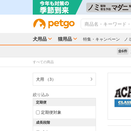
犬用品
猫用品
特集・キャンペーン
ノ
全6件
すべての商品
犬用 （3）
絞り込み
定期便
定期便対象
成長段階