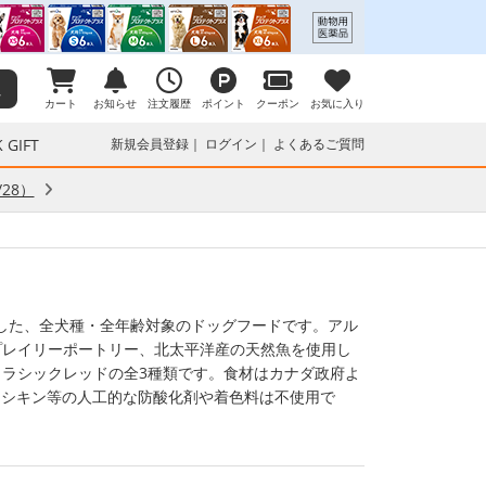
カート
お知らせ
注文履歴
ポイント
クーポン
お気に入り
 GIFT
新規会員登録
ログイン
よくあるご質問
28）
）
用した、全犬種・全年齢対象のドッグフードです。アル
プレイリーポートリー、北太平洋産の天然魚を使用し
ラシックレッドの全3種類です。食材はカナダ政府よ
トキシキン等の人工的な防酸化剤や着色料は不使用で