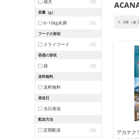
成犬
（3）
ACAN
容量（g）
1 - 3件（全
6~10kg未満
（3）
フードの形状
ドライフード
（3）
容器の形状
袋
（3）
送料無料
送料無料
発送日
当日発送
配送方法
定期配送
（3）
アカナク