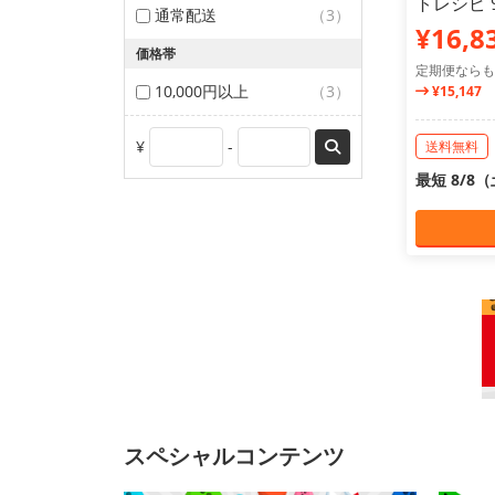
トレシピ 9
通常配送
（3）
¥16,8
価格帯
定期便ならも
10,000円以上
（3）
¥15,147
¥
-
送料無料
最短 8/8
スペシャルコンテンツ