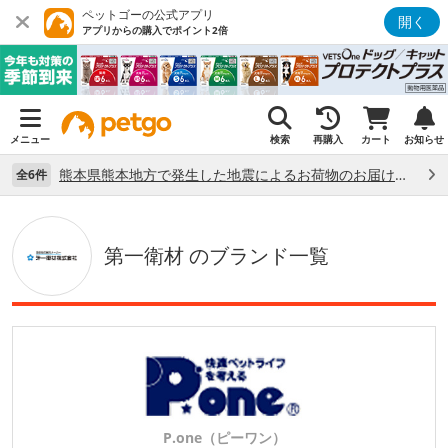
ペットゴーの公式アプリ
開く
アプリからの購入でポイント2倍
メニュー
検索
再購入
カート
お知らせ
熊本県熊本地方で発生した地震によるお荷物のお届け状況について （7/28）
全6件
第一衛材 のブランド一覧
P.one（ピーワン）