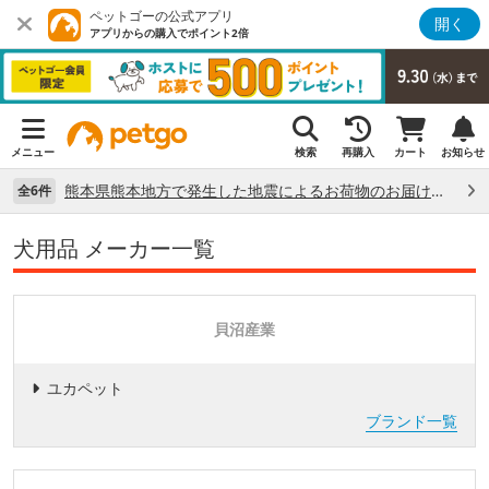
ペットゴーの公式アプリ
開く
アプリからの購入でポイント2倍
メニュー
検索
再購入
カート
お知らせ
熊本県熊本地方で発生した地震によるお荷物のお届け状況について （7/28）
全6件
犬用品 メーカー一覧
貝沼産業
ユカペット
ブランド一覧