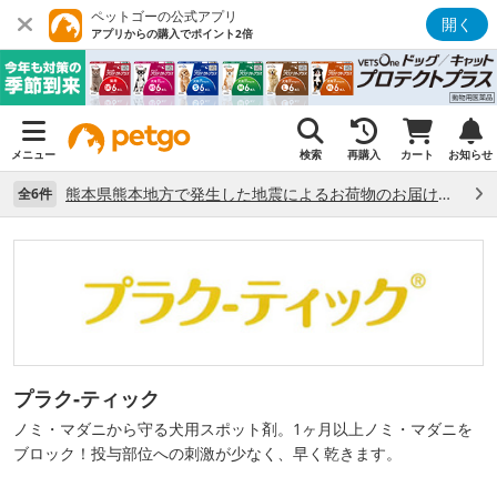
ペットゴーの公式アプリ
開く
アプリからの購入でポイント2倍
メニュー
検索
再購入
カート
お知らせ
熊本県熊本地方で発生した地震によるお荷物のお届け状況について （7/28）
全6件
プラク‐ティック
ノミ・マダニから守る犬用スポット剤。1ヶ月以上ノミ・マダニを
ブロック！投与部位への刺激が少なく、早く乾きます。