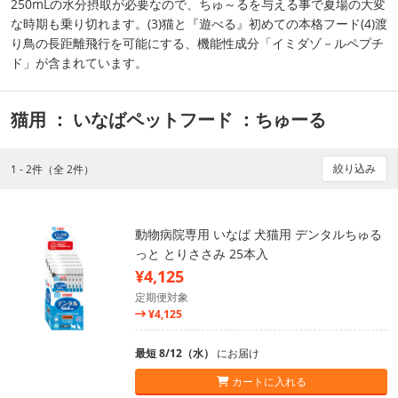
250mLの水分摂取が必要なので、ちゅ～るを与える事で夏場の大変
な時期も乗り切れます。(3)猫と『遊べる』初めての本格フード(4)渡
り鳥の長距離飛行を可能にする、機能性成分「イミダゾ－ルペプチ
ド」が含まれています。
猫用
： いなばペットフード
：ちゅーる
絞り込み
1 - 2件（全 2件）
動物病院専用 いなば 犬猫用 デンタルちゅる
っと とりささみ 25本入
¥4,125
定期便対象
¥4,125
最短 8/12（水）
にお届け
カートに入れる