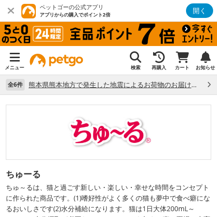
ペットゴーの公式アプリ
開く
アプリからの購入でポイント2倍
メニュー
検索
再購入
カート
お知らせ
熊本県熊本地方で発生した地震によるお荷物のお届け状況について （7/28）
全6件
ちゅーる
ちゅ～るは、猫と過ごす新しい・楽しい・幸せな時間をコンセプト
に作られた商品です。(1)嗜好性がよく多くの猫も夢中で食べ癖にな
るおいしさです(2)水分補給になります。猫は1日大体200mL～