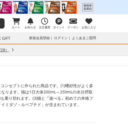
カート
お知らせ
注文履歴
ポイント
クーポン
お気に入り
 GIFT
新規会員登録
ログイン
よくあるご質問
28）
コンセプトに作られた商品です。(1)嗜好性がよく多
なります。猫は1日大体200mL～250mLの水分摂取
も乗り切れます。(3)猫と『遊べる』初めての本格フ
分「イミダゾ－ルペプチド」が含まれています。