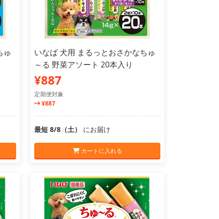
ちゅ
いなば 犬用 まるっとおさかなちゅ
～る 野菜アソート 20本入り
¥887
定期便対象
¥887
最短 8/8（土）
にお届け
カートに入れる