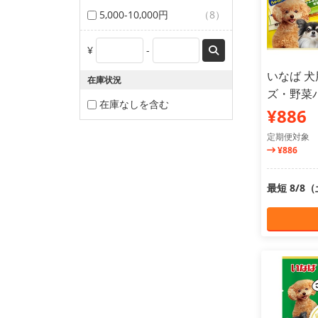
5,000-10,000円
（8）
¥
-
いなば 犬
在庫状況
ズ・野菜バ
在庫なしを含む
¥886
定期便対象
¥886
最短 8/8