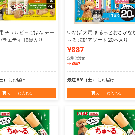
用 チュルビ～ごはん チー
いなば 犬用 まるっとおさかな
ラエティ 18袋入り
～る 海鮮アソート 20本入り
¥887
定期便対象
¥887
（土）
にお届け
最短 8/8（土）
にお届け
カートに入れる
カートに入れる