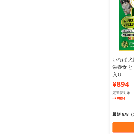
いなば 犬
栄養食 と
入り
¥894
定期便対象
¥894
最短 8/8