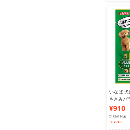
いなば 犬
ささみバラ
¥910
定期便対象
¥910