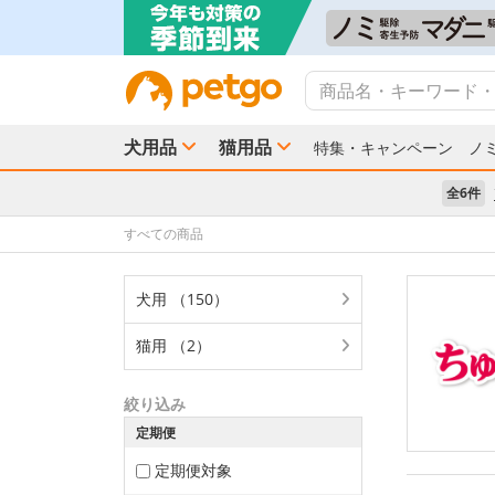
犬用品
猫用品
特集・キャンペーン
ノ
全6件
すべての商品
犬用 （150）
猫用 （2）
絞り込み
定期便
定期便対象