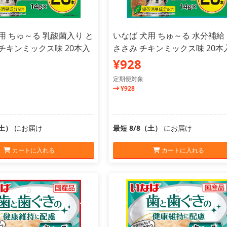
用 ちゅ～る 乳酸菌入り と
いなば 犬用 ちゅ～る 水分補給
チキンミックス味 20本入
ささみ チキンミックス味 20本
¥928
定期便対象
¥928
（土）
にお届け
最短 8/8（土）
にお届け
カートに入れる
カートに入れる