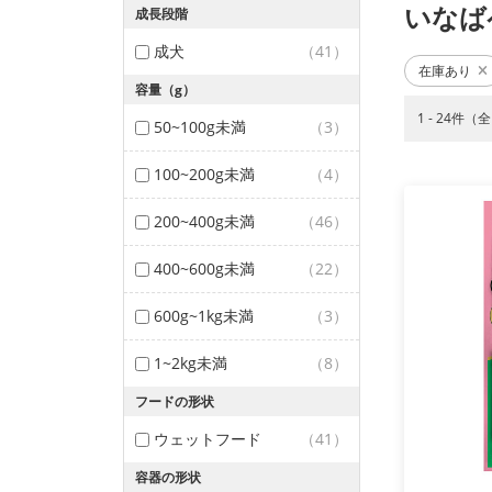
いなば
成長段階
成犬
（41）
在庫あり
容量（g）
1 - 24件（
50~100g未満
（3）
100~200g未満
（4）
200~400g未満
（46）
400~600g未満
（22）
600g~1kg未満
（3）
1~2kg未満
（8）
フードの形状
ウェットフード
（41）
容器の形状