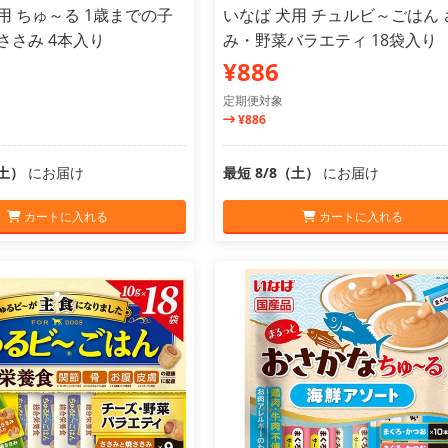
用 ちゅ～る 1歳までの子
いなば 犬用 チュルビ～ごはん 
ささみ 4本入り
み・野菜バラエティ 18袋入り
¥886
定期便対象
¥886
（土）
にお届け
最短 8/8（土）
にお届け
カートに入れる
カートに入れる