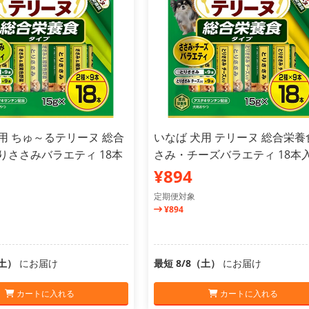
用 ちゅ～るテリーヌ 総合
いなば 犬用 テリーヌ 総合栄養
りささみバラエティ 18本
さみ・チーズバラエティ 18本
¥894
定期便対象
¥894
（土）
にお届け
最短 8/8（土）
にお届け
カートに入れる
カートに入れる