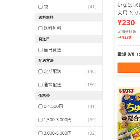
いなば 犬
袋
（41）
犬用 とり
送料無料
¥230
送料無料
定期便対象
¥230
発送日
当日発送
最短 8/8
配送方法
定期配送
（146）
通常配送
（150）
価格帯
0-1,500円
（41）
1,500-3,000円
（69）
3,000-5,000円
（32）