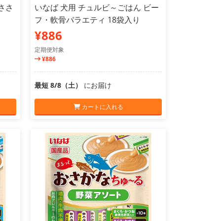
ささ
いなば 犬用 チュルビ～ごはん ビー
フ・軟骨バラエティ 18袋入り
¥886
定期便対象
¥886
最短 8/8（土）
にお届け
カートに入れる