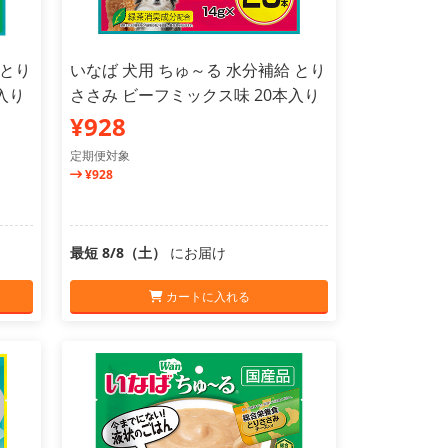
 とり
いなば 犬用 ちゅ～る 水分補給 とり
入り
ささみ ビーフミックス味 20本入り
¥928
定期便対象
¥928
最短 8/8（土）
にお届け
カートに入れる