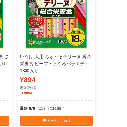
食 さ
いなば 犬用 ちゅ～るテリーヌ 総合
入り
栄養食 ビーフ・まぐろバラエティ
18本入り
¥894
定期便対象
¥894
最短 8/8（土）
にお届け
カートに入れる