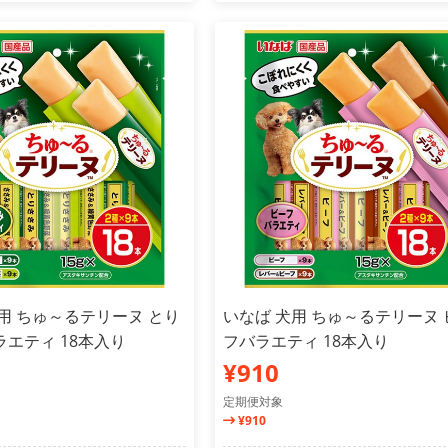
用 ちゅ～るテリーヌ とり
いなば 犬用 ちゅ～るテリーヌ 
エティ 18本入り
フバラエティ 18本入り
¥910
定期便対象
¥910