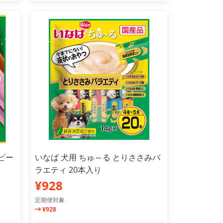
ビー
いなば 犬用 ちゅ～る とりささみバ
ラエティ 20本入り
¥928
定期便対象
¥928