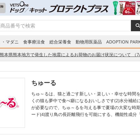
ミ・マダニ
食事療法食
総合栄養食
動物用医薬品
ADOPTION PARK
熊本県熊本地方で発生した地震によるお荷物のお届け状況について （7/
ちゅーる
ちゅ～るは、猫と過ごす新しい・楽しい・幸せな時間を
くの猫も夢中で食べ癖になるおいしさです(2)水分補給に
が必要なので、ちゅ～るを与える事で夏場の大変な時期
ード(4)渡り鳥の長距離飛行を可能にする、機能性成