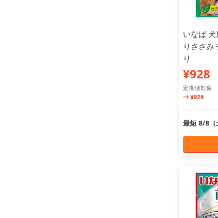
いなば 犬
りささみ 
り
¥928
定期便対象
¥928
最短 8/8