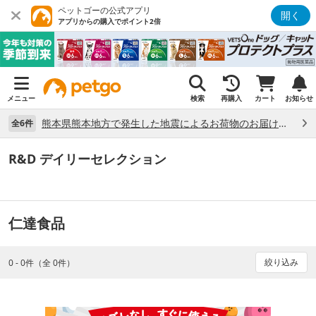
ペットゴーの公式アプリ
開く
アプリからの購入でポイント2倍
メニュー
検索
再購入
カート
お知らせ
熊本県熊本地方で発生した地震によるお荷物のお届け状況について （7/28）
全6件
R&D デイリーセレクション
仁達食品
絞り込み
0 - 0件（全 0件）