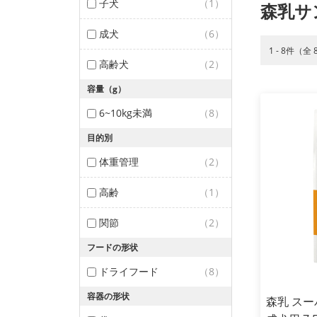
子犬
（1）
森乳サ
成犬
（6）
1 - 8件（全
高齢犬
（2）
容量（g）
6~10kg未満
（8）
目的別
体重管理
（2）
高齢
（1）
関節
（2）
フードの形状
ドライフード
（8）
容器の形状
森乳 ス