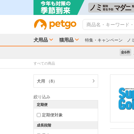
犬用品
猫用品
特集・キャンペーン
ノ
全6件
すべての商品
犬用 （8）
絞り込み
定期便
定期便対象
成長段階