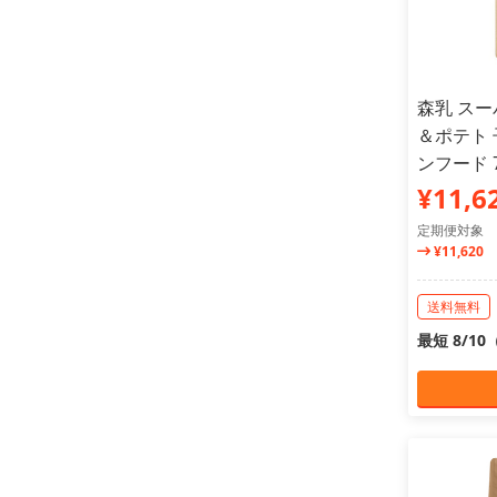
森乳 ス
＆ポテト
ンフード 7
¥11,6
定期便対象
¥11,620
送料無料
最短 8/1