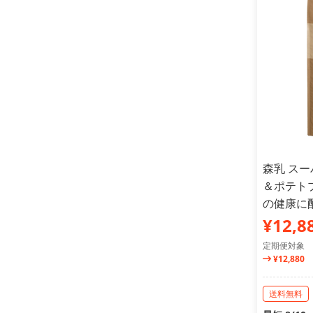
森乳 ス
＆ポテト
の健康に配慮
¥12,8
定期便対象
¥12,880
送料無料