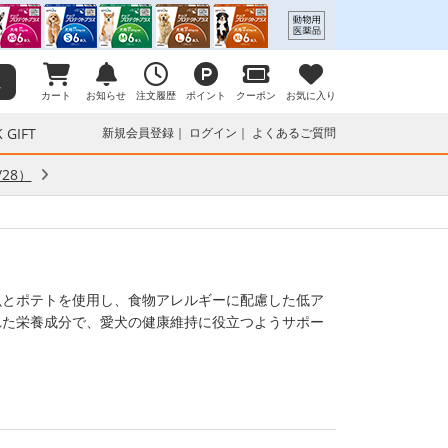
カート
お知らせ
注文履歴
ポイント
クーポン
お気に入り
 GIFT
新規会員登録
ログイン
よくあるご質問
28）
魚とポテトを使用し、食物アレルギーに配慮した低ア
れた栄養成分で、愛犬の健康維持に役立つようサポー