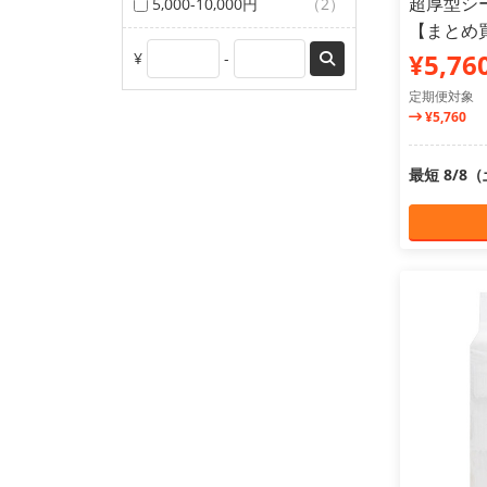
超厚型シー
5,000-10,000円
（2）
【まとめ
¥5,76
¥
-
定期便対象
¥5,760
最短 8/8