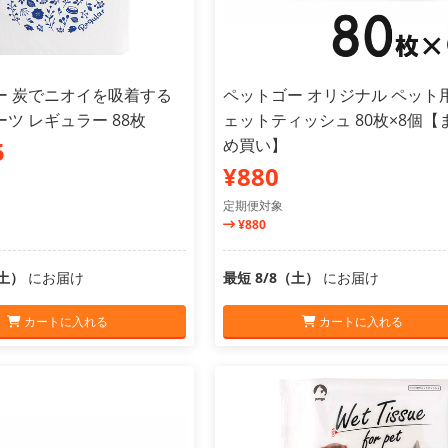
ー 炭でニオイを吸着する
ペットゴー オリジナル ペット
ツ レギュラー 88枚
ェットティッシュ 80枚×8個【
め買い】
5
¥880
定期便対象
¥880
（土）
にお届け
最短 8/8（土）
にお届け
カートに入れる
カートに入れる