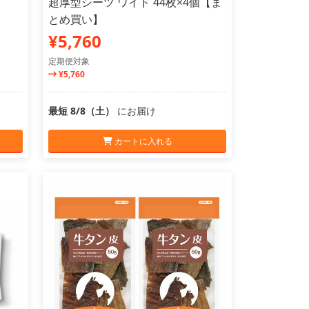
超厚型シーツ ワイド 44枚×4個【ま
とめ買い】
¥5,760
定期便対象
¥5,760
最短 8/8（土）
にお届け
カートに入れる