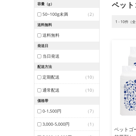
ペット
容量（g）
50~100g未満
（2）
1 - 10件（
送料無料
送料無料
発送日
当日発送
配送方法
定期配送
（10）
通常配送
（10）
価格帯
0-1,500円
（7）
3,000-5,000円
（1）
ペットゴ