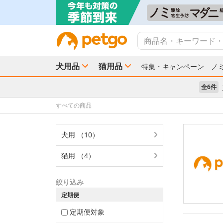
犬用品
猫用品
特集・キャンペーン
ノ
全6件
すべての商品
犬用 （10）
猫用 （4）
絞り込み
定期便
定期便対象