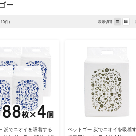
ゴー
表示切替
全 10件）
ー 炭でニオイを吸着する
ペットゴー 炭でニオイを吸着