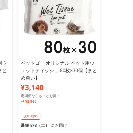
用ウ
ペットゴー オリジナル ペット用ウ
まと
ェットティッシュ 80枚×30個【まと
め買い】
¥3,140
定期便ならもっとお得！
¥2,960
送料無料
最短 8/8（土）
にお届け