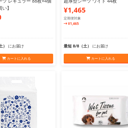
ツ レギュラー 88枚×4個
超厚型シーツ ワイド 44枚
買い】
¥1,465
0
定期便対象
¥1,465
（土）
にお届け
最短 8/8（土）
にお届け
カートに入れる
カートに入れる