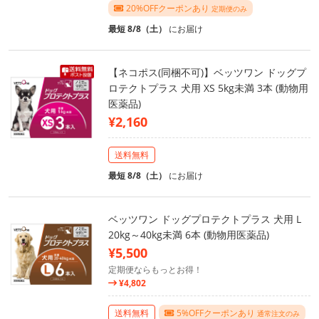
20%OFFクーポンあり
定期便のみ
最短 8/8（土）
にお届け
【ネコポス(同梱不可)】ベッツワン ドッグプ
ロテクトプラス 犬用 XS 5kg未満 3本 (動物用
医薬品)
¥2,160
送料無料
最短 8/8（土）
にお届け
ベッツワン ドッグプロテクトプラス 犬用 L
20kg～40kg未満 6本 (動物用医薬品)
¥5,500
定期便ならもっとお得！
¥4,802
送料無料
5%OFFクーポンあり
通常注文のみ