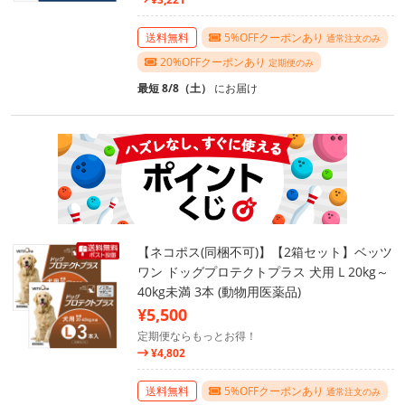
送料無料
5%OFFクーポンあり
通常注文のみ
20%OFFクーポンあり
定期便のみ
最短 8/8（土）
にお届け
【ネコポス(同梱不可)】【2箱セット】ベッツ
ワン ドッグプロテクトプラス 犬用 L 20kg～
40kg未満 3本 (動物用医薬品)
¥5,500
定期便ならもっとお得！
¥4,802
送料無料
5%OFFクーポンあり
通常注文のみ