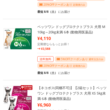
20%OFFクーポンあり
定期便のみ
最短 8/8（土）
にお届け
ベッツワン ドッグプロテクトプラス 犬用 M
10kg～20kg未満 6本 (動物用医薬品)
¥4,110
定期便ならもっとお得！
¥3,588
送料無料
5%OFFクーポンあり
通常注文のみ
20%OFFクーポンあり
定期便のみ
最短 8/8（土）
にお届け
【ネコポス(同梱不可)】【2箱セット】ベッツ
ワン ドッグプロテクトプラス 犬用 XS 5kg未
満 6本 (動物用医薬品)
¥6,960