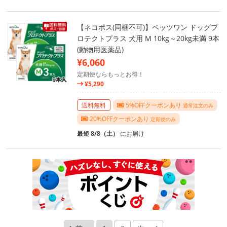
【ネコポス(同梱不可)】ベッツワン ドッグプ
ロテクトプラス 犬用 M 10kg～20kg未満 9本
(動物用医薬品)
¥6,060
定期便ならもっとお得！
¥5,290
送料無料
5%OFFクーポンあり
通常注文のみ
20%OFFクーポンあり
定期便のみ
最短 8/8（土）
にお届け