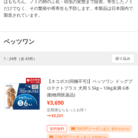
はもちろん、ノミの卵のふ化・幼虫の変態まで阻害。寄生したノミ
だけでなく、その繁殖や再寄生も予防します。本製品は日本国内で
製造されています。
ベッツワン
絞り込み
1 - 24件（全 43件）
【ネコポス(同梱不可)】ベッツワン ドッグプ
ロテクトプラス 犬用 S 5kg～10kg未満 6本
(動物用医薬品)
¥3,690
定期便ならもっとお得！
¥3,221
送料無料
5%OFFクーポンあり
通常注文のみ
20%OFFクーポンあり
定期便のみ