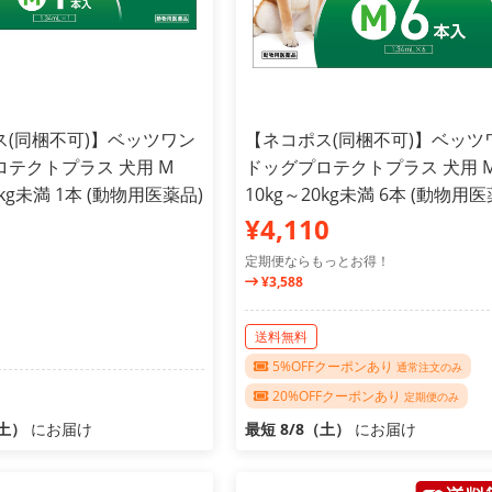
ス(同梱不可)】ベッツワン
【ネコポス(同梱不可)】ベッツ
テクトプラス 犬用 M
ドッグプロテクトプラス 犬用 
0kg未満 1本 (動物用医薬品)
10kg～20kg未満 6本 (動物用医
¥4,110
定期便ならもっとお得！
¥3,588
送料無料
5%OFFクーポンあり
通常注文のみ
20%OFFクーポンあり
定期便のみ
（土）
にお届け
最短 8/8（土）
にお届け