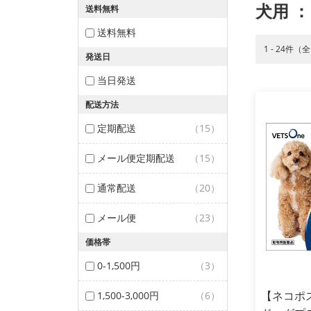
犬用
：
送料無料
送料無料
1 - 24件（
発送日
当日発送
配送方法
定期配送
（15）
メール便定期配送
（15）
通常配送
（20）
メール便
（23）
価格帯
0-1,500円
（3）
【ネコポ
1,500-3,000円
（6）