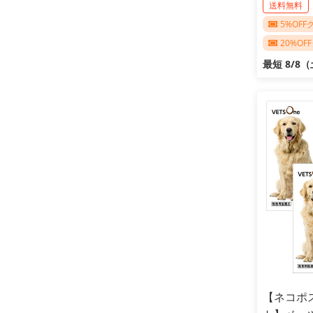
送料無料
5%OF
20%O
最短 8/8
【ネコポス