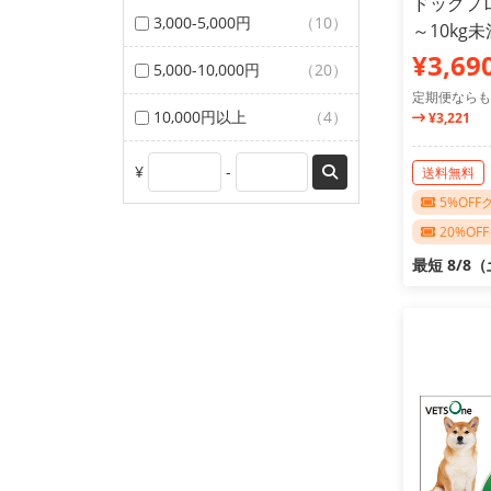
ドッグプロ
3,000-5,000円
（10）
～10kg未
¥3,69
5,000-10,000円
（20）
定期便ならも
10,000円以上
（4）
¥3,221
¥
-
送料無料
5%OF
20%O
最短 8/8