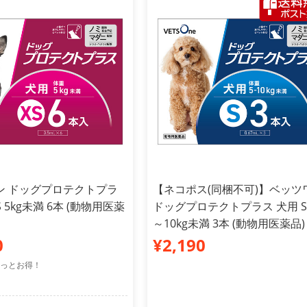
ン ドッグプロテクトプラ
【ネコポス(同梱不可)】ベッツ
S 5kg未満 6本 (動物用医薬
ドッグプロテクトプラス 犬用 S 
～10kg未満 3本 (動物用医薬品)
0
¥2,190
っとお得！