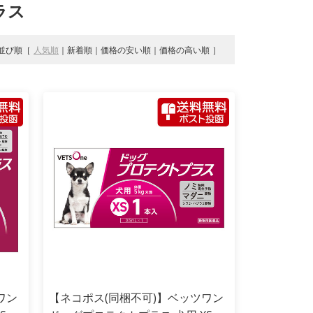
ラス
並び順
人気順
新着順
価格の安い順
価格の高い順
ワン
【ネコポス(同梱不可)】ベッツワン