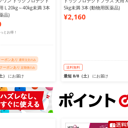
ツワン ドッグプロテクト
ドッグプロテクトプラス 犬用 X
 L 20kg～40kg未満 3本
5kg未満 3本 (動物用医薬品)
薬品)
¥2,160
0
っとお得！
Fクーポンあり
通常注文のみ
FFクーポンあり
送料無料
定期便のみ
（土）
にお届け
最短 8/8（土）
にお届け