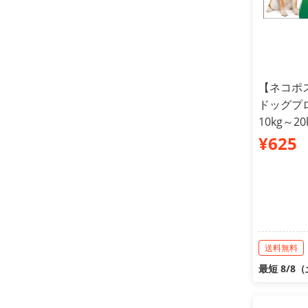
【ネコポ
ドッグプロ
10kg～2
¥625
送料無料
最短 8/8