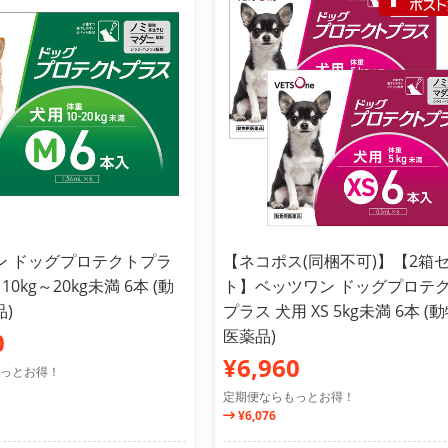
ン ドッグプロテクトプラ
【ネコポス(同梱不可)】【2箱
10kg～20kg未満 6本 (動
ト】ベッツワン ドッグプロテ
)
プラス 犬用 XS 5kg未満 6本 (
医薬品)
0
¥6,960
っとお得！
定期便ならもっとお得！
¥6,076