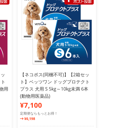
セッ
【ネコポス(同梱不可)】【2箱セッ
クト
ト】ベッツワン ドッグプロテクト
動物用
プラス 犬用 S 5kg～10kg未満 6本
(動物用医薬品)
¥7,100
定期便ならもっとお得！
¥6,198