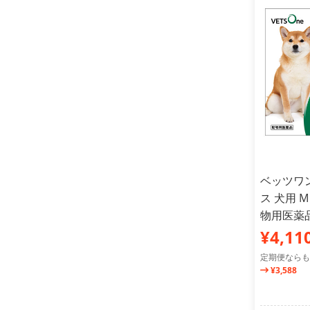
ベッツワ
ス 犬用 M 
物用医薬品
¥4,11
定期便ならも
¥3,588