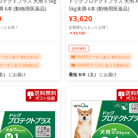
テクトプラス 犬用 S 5kg
ドッグプロテクトプラス 犬用 X
満 6本 (動物用医薬品)
5kg未満 6本 (動物用医薬品)
0
¥3,620
っとお得！
定期便ならもっとお得！
¥3,160
送料無料
Fクーポンあり
5%OFFクーポンあり
通常注文のみ
通常注文のみ
FFクーポンあり
20%OFFクーポンあり
定期便のみ
定期便のみ
（土）
にお届け
最短 8/8（土）
にお届け