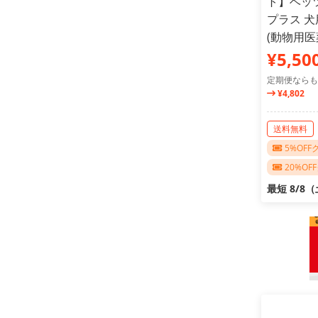
ト】ベッ
プラス 犬用
(動物用医
¥5,50
定期便ならも
¥4,802
送料無料
5%OF
20%O
最短 8/8