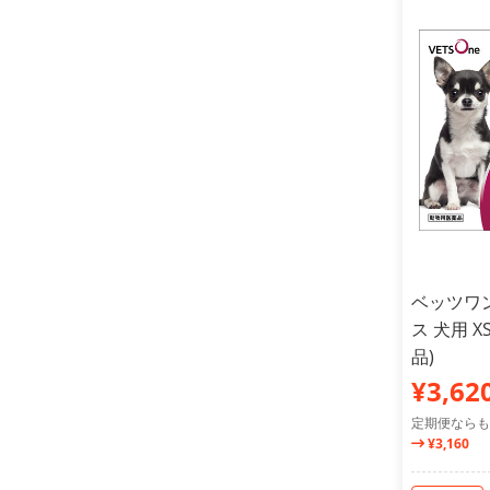
ベッツワ
ス 犬用 X
品)
¥3,62
定期便ならも
¥3,160