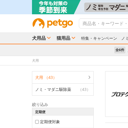
犬用品
猫用品
特集・キャンペーン
ノ
全6件
犬用
犬用 （43）
ノミ・マダニ駆除薬
（43）
絞り込み
定期便
定期便対象