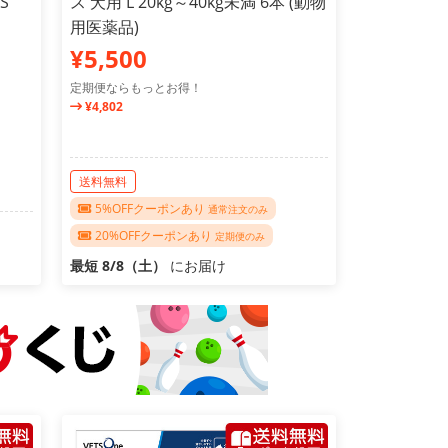
S
ス 犬用 L 20kg～40kg未満 6本 (動物
用医薬品)
¥5,500
定期便ならもっとお得！
¥4,802
送料無料
5%OFFクーポンあり
通常注文のみ
20%OFFクーポンあり
定期便のみ
最短 8/8（土）
にお届け