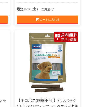
最短 8/8（土）
にお届け
カートに入れる
フレッ
【ネコポス(同梱不可)】ビルバック
C.E.T.ベジデントフレックス XS 犬用