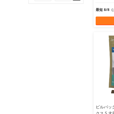
最短 8/8
ビルバック
クス S 犬