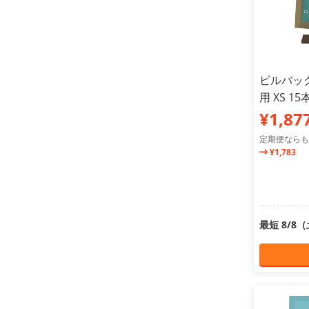
ビルバック
用 XS 15
¥1,87
定期便ならも
¥1,783
最短 8/8