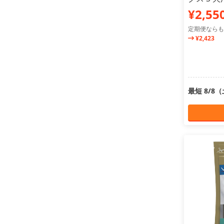
¥2,55
定期便ならも
¥2,423
最短 8/8