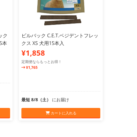
ック
ビルバック C.E.T.ベジデントフレッ
15本
クス XS 犬用15本入
¥1,858
定期便ならもっとお得！
¥1,765
最短 8/8（土）
にお届け
カートに入れる