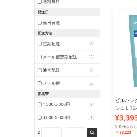
送料無料
発送日
当日発送
配送方法
定期配送
（8）
メール便定期配送
（2）
通常配送
（8）
メール便
（2）
価格帯
ビルバック
1,500-3,000円
（9）
シュ L 1
¥3,39
3,000-5,000円
（1）
定期便ならも
¥
-
¥3,223