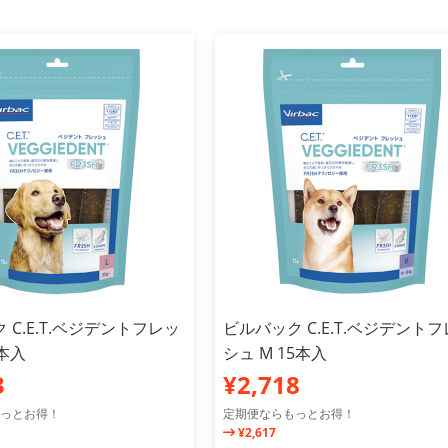
 C.E.T.ベジデントフレッ
ビルバック C.E.T.ベジデント
5本入
シュ M 15本入
3
¥2,718
っとお得！
定期便ならもっとお得！
¥2,617