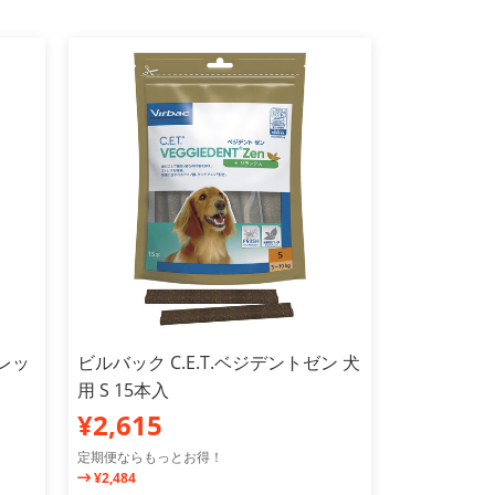
フレッ
ビルバック C.E.T.ベジデントゼン 犬
用 S 15本入
¥2,615
定期便ならもっとお得！
¥2,484