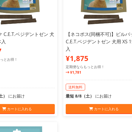
 C.E.T.ベジデントゼン 犬
【ネコポス(同梱不可)】ビルバ
本入
C.E.T.ベジデントゼン 犬用 XS 
入
7
¥1,875
っとお得！
定期便ならもっとお得！
¥1,781
送料無料
（土）
にお届け
最短 8/8（土）
にお届け
カートに入れる
カートに入れる