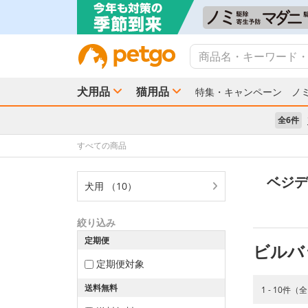
犬用品
猫用品
特集・キャンペーン
ノ
全6件
すべての商品
ベジデ
犬用 （10）
絞り込み
定期便
ビルバ
定期便対象
送料無料
1 - 10件（