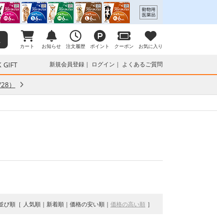
カート
お知らせ
注文履歴
ポイント
クーポン
お気に入り
 GIFT
新規会員登録
ログイン
よくあるご質問
28）
並び順
人気順
新着順
価格の安い順
価格の高い順