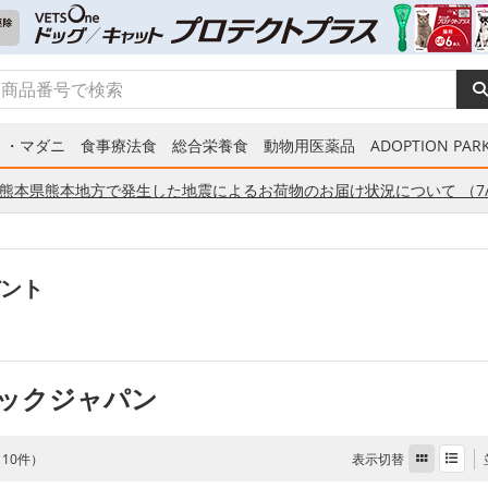
ミ・マダニ
食事療法食
総合栄養食
動物用医薬品
ADOPTION PARK
熊本県熊本地方で発生した地震によるお荷物のお届け状況について （7/
ント
ックジャパン
表示切替
全 10件）