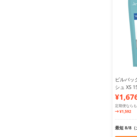
ビルバック
シュ XS 
¥1,67
定期便ならも
¥1,592
最短 8/8