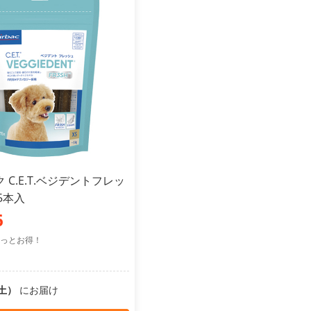
 C.E.T.ベジデントフレッ
15本入
6
っとお得！
（土）
にお届け