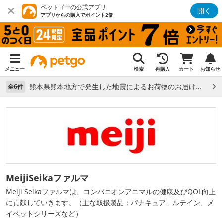
ペットゴーの公式アプリ
開く
アプリからの購入でポイント2倍
メニュー
検索
再購入
カート
お知らせ
熊本県熊本地方で発生した地震によるお荷物のお届け状況について （7/28）
全6件
MeijiSeikaファルマ
Meiji Seikaファルマは、コンパニオンアニマルの健康及びQOL向上
に貢献していきます。（主な取扱製品：パナキュア、ルテイン、メ
イベットシリーズなど）