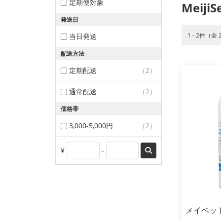
定期便対象
Meiji
発送日
1 - 2件（全
当日発送
配送方法
定期配送
（2）
通常配送
（2）
価格帯
3,000-5,000円
（2）
¥
-
メイベット