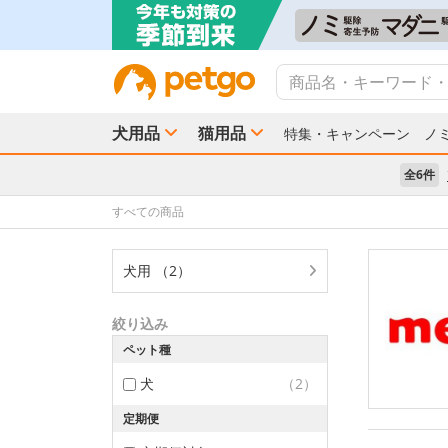
犬用品
猫用品
特集・キャンペーン
ノ
全6件
すべての商品
犬用 （2）
絞り込み
ペット種
犬
（2）
定期便