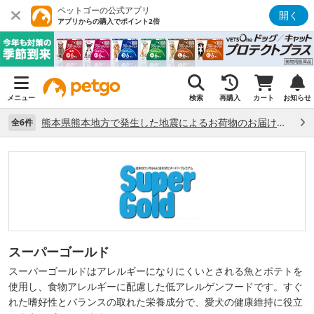
ペットゴーの公式アプリ
開く
アプリからの購入でポイント2倍
メニュー
検索
再購入
カート
お知らせ
熊本県熊本地方で発生した地震によるお荷物のお届け状況について （7/28）
全6件
スーパーゴールド
スーパーゴールドはアレルギーになりにくいとされる魚とポテトを
使用し、食物アレルギーに配慮した低アレルゲンフードです。すぐ
れた嗜好性とバランスの取れた栄養成分で、愛犬の健康維持に役立