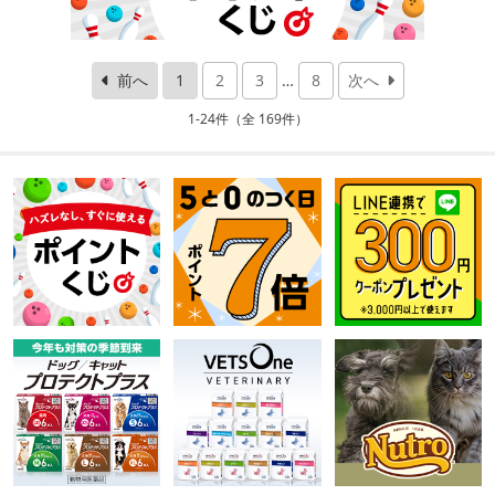
前へ
1
2
3
…
8
次へ
1-24件（全 169件）