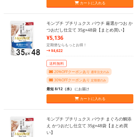
カートに入れる
モンプチ プチリュクス パウチ 厳選かつお か
つおだし仕立て 35g×48袋【まとめ買い】
¥5,136
定期便ならもっとお得！
¥4,622
送料無料
20%OFFクーポンあり
通常注文のみ
30%OFFクーポンあり
定期便のみ
最短 8/12（水）
にお届け
カートに入れる
モンプチ プチリュクス パウチ まぐろの鯛添
え かつおだし仕立て 35g×48袋【まとめ買
い】