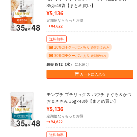
35g×48袋【まとめ買い】
¥5,136
定期便ならもっとお得！
¥4,622
送料無料
20%OFFクーポンあり
通常注文のみ
30%OFFクーポンあり
定期便のみ
最短 8/12（水）
にお届け
カートに入れる
モンプチ プチリュクス パウチ まぐろ＆かつ
お＆ささみ 35g×48袋【まとめ買い】
¥5,136
定期便ならもっとお得！
¥4,622
送料無料