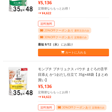
¥5,136
定期便ならもっとお得！
¥4,622
送料無料
20%OFFクーポンあり
通常注文のみ
30%OFFクーポンあり
定期便のみ
最短 8/12（水）
にお届け
カートに入れる
モンプチ プチリュクス パウチ まぐろの舌平
目添え かつおだし仕立て 35g×48袋【まとめ
買い】
¥5,136
定期便ならもっとお得！
¥4,622
送料無料
30%OFFクーポンあり
定期便のみ