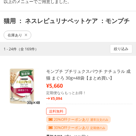
以上のメニューでご用意しました。
猫用
： ネスレピュリナペットケア
：モンプチ
在庫あり
絞り込み
1 - 24件（全 169件）
モンプチ プチリュクスパウチ ナチュラル 成
猫 まぐろ 30g×48袋【まとめ買い】
¥5,660
定期便ならもっとお得！
¥5,094
送料無料
20%OFFクーポンあり
通常注文のみ
30%OFFクーポンあり
定期便のみ