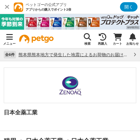
ペットゴーの公式アプリ
開く
アプリからの購入でポイント2倍
メニュー
検索
再購入
カート
お知らせ
熊本県熊本地方で発生した地震によるお荷物のお届け状況について （7/28）
全6件
日本全薬工業